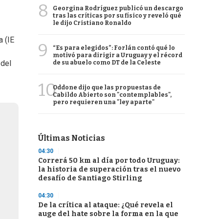
8
Georgina Rodríguez publicó un descargo
tras las críticas por su físico y reveló qué
le dijo Cristiano Ronaldo
a (IE
9
“Es para elegidos”: Forlán contó qué lo
motivó para dirigir a Uruguay y el récord
 del
de su abuelo como DT de la Celeste
10
Oddone dijo que las propuestas de
Cabildo Abierto son "contemplables",
pero requieren una "ley aparte"
Últimas Noticias
04:30
Correrá 50 km al día por todo Uruguay:
la historia de superación tras el nuevo
desafío de Santiago Stirling
04:30
De la crítica al ataque: ¿Qué revela el
auge del hate sobre la forma en la que