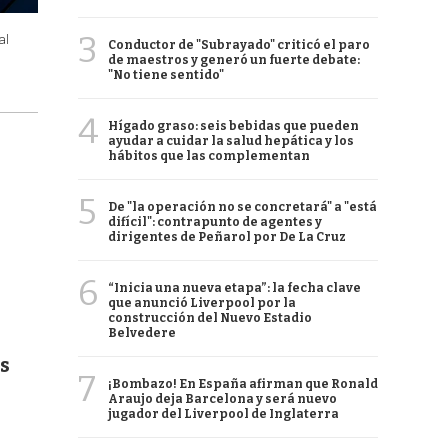
3
al
Conductor de "Subrayado" criticó el paro
de maestros y generó un fuerte debate:
"No tiene sentido"
4
Hígado graso: seis bebidas que pueden
ayudar a cuidar la salud hepática y los
hábitos que las complementan
5
De "la operación no se concretará" a "está
difícil": contrapunto de agentes y
dirigentes de Peñarol por De La Cruz
6
“Inicia una nueva etapa”: la fecha clave
que anunció Liverpool por la
construcción del Nuevo Estadio
Belvedere
s
7
¡Bombazo! En España afirman que Ronald
Araujo deja Barcelona y será nuevo
jugador del Liverpool de Inglaterra