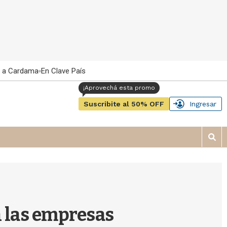
 a Cardama
En Clave País
Suscribite al 50% OFF
Ingresar
M
o
s
t
r
a
r
n las empresas
b
�