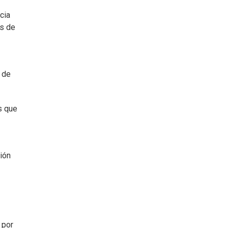
cia
ís de
 de
s que
ión
 por