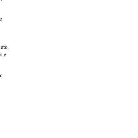
e
sto,
o y
es