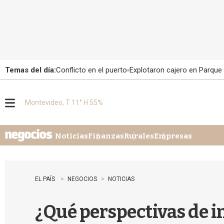
Temas del día:
Conflicto en el puerto
Explotaron cajero en Parque
Montevideo, T 11° H 55%
M
e
n
u
Noticias
Finanzas
Rurales
Empresas
EL PAÍS
NEGOCIOS
NOTICIAS
¿Qué perspectivas de 