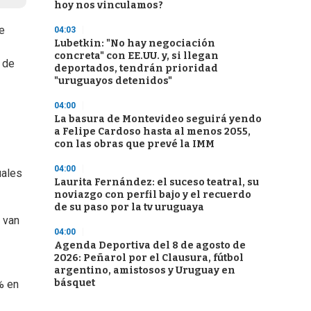
hoy nos vinculamos?
de
04:03
Lubetkin: "No hay negociación
concreta" con EE.UU. y, si llegan
 de
deportados, tendrán prioridad
"uruguayos detenidos"
04:00
La basura de Montevideo seguirá yendo
a Felipe Cardoso hasta al menos 2055,
con las obras que prevé la IMM
04:00
uales
Laurita Fernández: el suceso teatral, su
noviazgo con perfil bajo y el recuerdo
de su paso por la tv uruguaya
 van
04:00
Agenda Deportiva del 8 de agosto de
2026: Peñarol por el Clausura, fútbol
argentino, amistosos y Uruguay en
básquet
% en