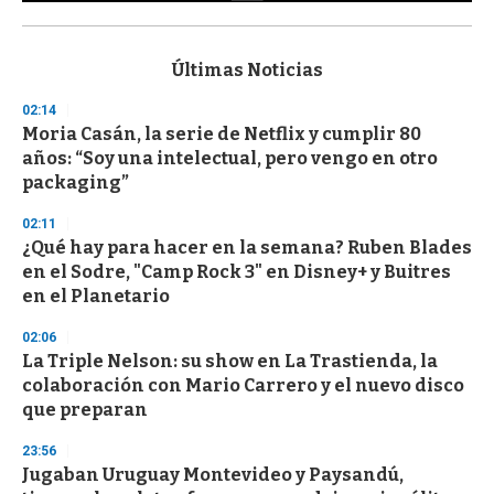
0
s
e
c
Últimas Noticias
o
n
02:14
d
Moria Casán, la serie de Netflix y cumplir 80
s
o
años: “Soy una intelectual, pero vengo en otro
f
packaging”
3
3
s
02:11
e
¿Qué hay para hacer en la semana? Ruben Blades
c
en el Sodre, "Camp Rock 3" en Disney+ y Buitres
o
n
en el Planetario
d
s
02:06
La Triple Nelson: su show en La Trastienda, la
colaboración con Mario Carrero y el nuevo disco
que preparan
23:56
Jugaban Uruguay Montevideo y Paysandú,