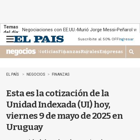
Temas
Negociaciones con EE.UU.
Murió Jorge Messi
Peñarol vs
del día:
Suscribite al 50% OFF
Ingresar
M
e
Noticias
Finanzas
Rurales
Empresas
n
M
u
o
s
t
EL PAÍS
NEGOCIOS
FINANZAS
r
a
Esta es la cotización de la
r
b
Unidad Indexada (UI) hoy,
�
s
viernes 9 de mayo de 2025 en
q
u
Uruguay
e
d