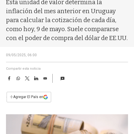
a
Esta unidad de valor determina la
inflación del mes anterior en Uruguay
para calcular la cotización de cada día,
como hoy, 9 de mayo. Suele compararse
con el poder de compra del dólar de EE.UU.
09/05/2025, 06:00
Compartir esta noticia
F
W
T
L
E
a
h
w
i
m
c
a
i
n
a
e
t
t
k
i
+
Agregar El País en
b
s
t
e
l
o
A
e
d
o
p
r
I
k
p
n