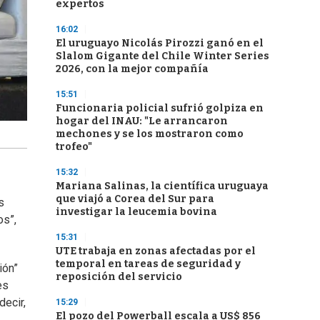
expertos
16:02
El uruguayo Nicolás Pirozzi ganó en el
Slalom Gigante del Chile Winter Series
2026, con la mejor compañía
15:51
Funcionaria policial sufrió golpiza en
hogar del INAU: "Le arrancaron
mechones y se los mostraron como
trofeo"
15:32
Mariana Salinas, la científica uruguaya
que viajó a Corea del Sur para
s
investigar la leucemia bovina
os”,
15:31
UTE trabaja en zonas afectadas por el
temporal en tareas de seguridad y
ión”
reposición del servicio
es
decir,
15:29
El pozo del Powerball escala a US$ 856