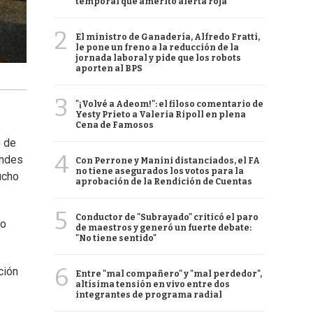
temporal que ameritó alerta roja
2
El ministro de Ganadería, Alfredo Fratti,
le pone un freno a la reducción de la
jornada laboral y pide que los robots
aporten al BPS
3
"¡Volvé a Adeom!": el filoso comentario de
Yesty Prieto a Valeria Ripoll en plena
Cena de Famosos
o de
4
andes
Con Perrone y Manini distanciados, el FA
no tiene asegurados los votos para la
ucho
aprobación de la Rendición de Cuentas
5
Conductor de "Subrayado" criticó el paro
do
de maestros y generó un fuerte debate:
"No tiene sentido"
6
ción
Entre "mal compañero" y "mal perdedor",
altísima tensión en vivo entre dos
integrantes de programa radial