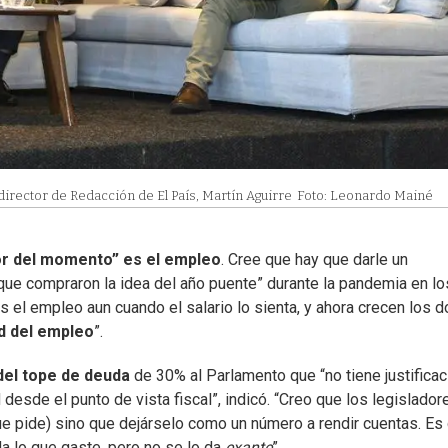
director de Redacción de El País, Martín Aguirre
Foto: Leonardo Mainé
or del momento” es el empleo
. Cree que hay que darle un
 que compraron la idea del año puente” durante la pandemia en lo
s el empleo aun cuando el salario lo sienta, y ahora crecen los d
ad del empleo
”.
el tope de deuda
de 30% al Parlamento que “no tiene justificac
desde el punto de vista fiscal”, indicó. “Creo que los legislador
ue pide) sino que dejárselo como un número a rendir cuentas. Es 
da lo que gaste, pero no se lo da
exante
”.