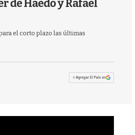
er de Haedo y Rafael
s
q
u
e
d
ara el corto plazo las últimas
a
+
Agregar El País en