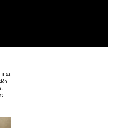
lítica
ción
s,
as