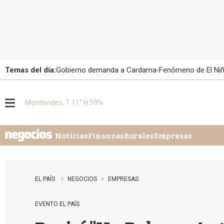
Temas del día:
Gobierno demanda a Cardama
Fenómeno de El Ni
Montevideo, T 11° H 59%
M
e
n
u
Noticias
Finanzas
Rurales
Empresas
EL PAÍS
NEGOCIOS
EMPRESAS
EVENTO EL PAÍS