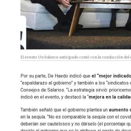
El evento Un balance anticipado contó con la conducción del 
Por su parte, De Haedo indicó que
el “mejor indicad
“espaldarazo al gobierno” y también a los “sindicatos
Consejos de Salarios. “La estrategia sirvió: prioricemo
indicó en el evento, y destacó la “
mejora en la calid
También señaló que el gobierno plantea un
aumento d
en la sequía. “No es comparable la sequía con el covid 
deberían ser cautelosos y no dárselo (el porcentaje q
decirle al gobierno que se le atribuye al gasto de deu