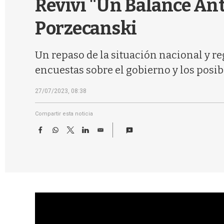
Reviví "Un Balance Anti
Porzecanski
Un repaso de la situación nacional y re
encuestas sobre el gobierno y los posib
27/07/2023, 08:38
Compartir esta noticia
F
W
T
L
E
a
h
w
i
m
c
a
i
n
a
e
t
t
k
i
b
s
t
e
l
o
A
e
d
o
p
r
I
k
p
n