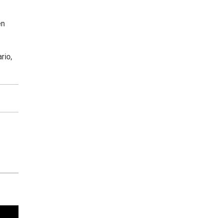
en
rio,