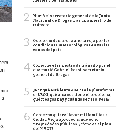
fuertes y persistentes
2
Murió el secretario general de la Junta
Nacional de Drogas tras un siniestro de
tránsito
3
Gobierno declaró la alerta roja por las
condiciones meteorológicas en varias
zonas del país
mera
4
Cómo fue el siniestro de tránsito por el
ión
que murió Gabriel Rossi, secretario
general de Drogas
5
amino
¿Por qué está lenta o se cae la plataforma
e-BROU, qué alcance tiene el problema,
 a
qué riesgos hay y cuándo se resolverá?
6
Gobierno quiere llevar mil familias a
s
Ciudad Vieja aprovechando ocho
propiedades públicas: ¿cómo es el plan
o.
del MVOT?