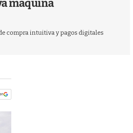
eva máquina
s
q
u
e
d
e compra intuitiva y pagos digitales
a
 en