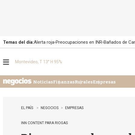
Temas del día:
Alerta roja
Preocupaciones en INR
Bañados de Ca
Montevideo, T 13° H 95%
M
e
n
u
Noticias
Finanzas
Rurales
Empresas
EL PAÍS
NEGOCIOS
EMPRESAS
INN CONTENT PARA RIOGAS