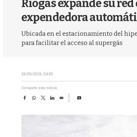
Riogas expande su red
expendedora automáti
Ubicada en el estacionamiento del hipe
para facilitar el acceso al supergás
25/05/2026, 04:00
Compartir esta noticia
F
W
T
L
E
a
h
w
i
m
c
a
i
n
a
e
t
t
k
i
b
s
t
e
l
o
A
e
d
o
p
r
I