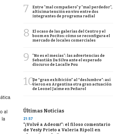
7
Entre "mal compañero" y "mal perdedor",
altísima tensión en vivo entre dos
integrantes de programa radial
8
El ocaso de las galerías del Centro y el
boom en Pocitos: cómo se reconfigura el
mercado de locales comerciales
9
"No es el mesías": las advertencias de
Sebastián Da Silva ante el esperado
discurso de Lacalle Pou
10
De “gran exhibición” al “deslumbre”: así
vieron en Argentina otra gran actuación
de Leonel Jaime en Peñarol
ática.
Últimas Noticias
o al
 la
21:57
"¡Volvé a Adeom!": el filoso comentario
de Yesty Prieto a Valeria Ripoll en