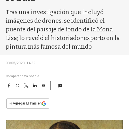
a
Tras una investigación que incluyó
imágenes de drones, se identificó el
puente del paisaje de fondo de la Mona
Lisa; lo reveló el historiador experto en la
pintura más famosa del mundo
03/05/2023, 14:39
Compartir esta noticia
F
W
T
L
E
a
h
w
i
m
c
a
i
n
a
e
t
t
k
i
+
Agregar El País en
b
s
t
e
l
o
A
e
d
o
p
r
I
k
p
n