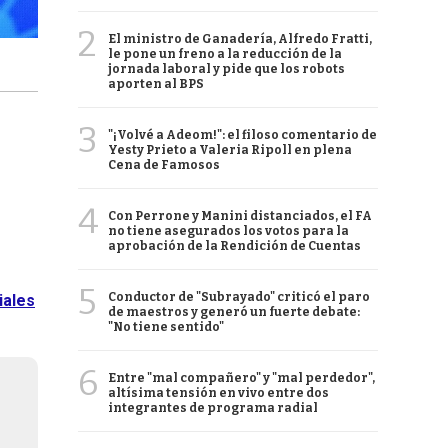
2
El ministro de Ganadería, Alfredo Fratti,
le pone un freno a la reducción de la
jornada laboral y pide que los robots
aporten al BPS
3
"¡Volvé a Adeom!": el filoso comentario de
Yesty Prieto a Valeria Ripoll en plena
Cena de Famosos
4
Con Perrone y Manini distanciados, el FA
no tiene asegurados los votos para la
aprobación de la Rendición de Cuentas
5
Conductor de "Subrayado" criticó el paro
iales
de maestros y generó un fuerte debate:
"No tiene sentido"
6
Entre "mal compañero" y "mal perdedor",
altísima tensión en vivo entre dos
integrantes de programa radial