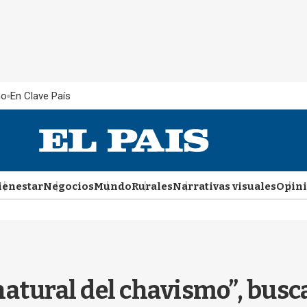
ño
En Clave País
ienestar
Negocios
Mundo
Rurales
Narrativas visuales
Opin
atural del chavismo”, busca