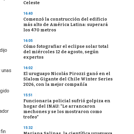
Celeste
16:40
Comenzó la construcción del edificio
más alto de América Latina: superará
los 470 metros
16:05
Cómo fotografiar el eclipse solar total
dijo
del miércoles 12 de agosto, según
expertos
16:02
r unas
El uruguayo Nicolás Pirozzi ganó en el
Slalom Gigante del Chile Winter Series
2026, con la mejor compañía
igido
15:51
Funcionaria policial sufrió golpiza en
hogar del INAU: "Le arrancaron
jador
mechones y se los mostraron como
trofeo"
15:32
fin
Mariana Salinas, la científica uruguaya