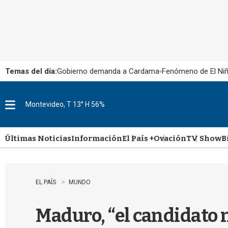
Temas del día:
Gobierno demanda a Cardama
Fenómeno de El Ni
Montevideo, T 13° H 56%
M
e
n
u
Últimas Noticias
Información
El País +
Ovación
TV Show
B
EL PAÍS
MUNDO
Maduro, “el candidato n