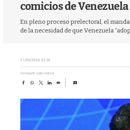
comicios de Venezuela d
En pleno proceso prelectoral, el mandat
de la necesidad de que Venezuela “ado
11/03/2024, 02:20
Compartir esta noticia
F
W
T
L
E
a
h
w
i
m
c
a
i
n
a
e
t
t
k
i
b
s
t
e
l
o
A
e
d
o
p
r
I
k
p
n