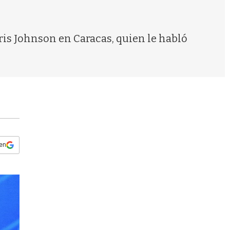
s
q
u
e
ris Johnson en Caracas, quien le habló
d
a
 en