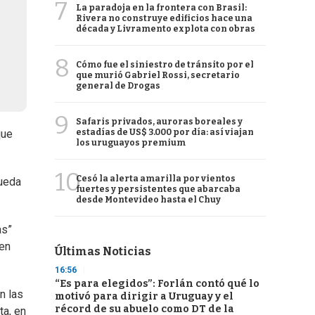
7
La paradoja en la frontera con Brasil:
Rivera no construye edificios hace una
década y Livramento explota con obras
8
Cómo fue el siniestro de tránsito por el
que murió Gabriel Rossi, secretario
general de Drogas
9
Safaris privados, auroras boreales y
estadías de US$ 3.000 por día: así viajan
que
los uruguayos premium
10
Cesó la alerta amarilla por vientos
pueda
fuertes y persistentes que abarcaba
desde Montevideo hasta el Chuy
as”
 en
Últimas Noticias
16:56
“Es para elegidos”: Forlán contó qué lo
n las
motivó para dirigir a Uruguay y el
récord de su abuelo como DT de la
ta, en