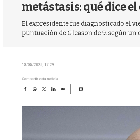
metástasis: qué dice el
El expresidente fue diagnosticado el v
puntuación de Gleason de 9, según un 
18/05/2025, 17:29
Compartir esta noticia
F
W
T
L
E
a
h
w
i
m
c
a
i
n
a
e
t
t
k
i
b
s
t
e
l
o
A
e
d
o
p
r
I
k
p
n