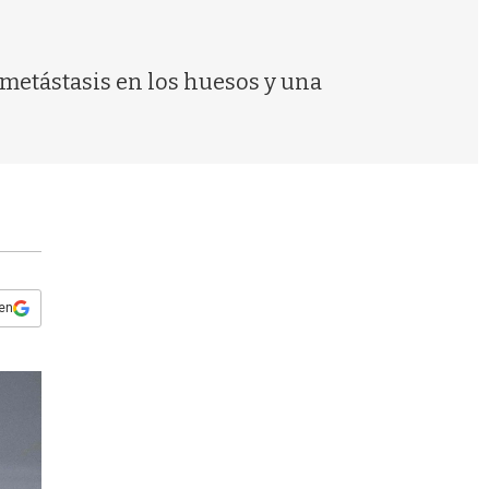
s
q
u
e
 metástasis en los huesos y una
d
a
 en