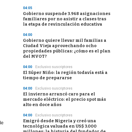
04:05
Gobierno suspende 3.968 asignaciones
familiares por no asistir a clases tras
la etapa de revinculación educativa
04:00
Gobierno quiere llevar mil familias a
Ciudad Vieja aprovechando ocho
propiedades públicas: ¿cómo es el plan
del MVOT?
04:00
Exclusivo suscriptores
El Súper Niño: la región todavía está a
tiempo de prepararse
04:00
Exclusivo suscriptores
El invierno arrancó caro para el
mercado eléctrico: el precio spot más
alto en doce años
04:00
Exclusivo suscriptores
Emigró desde Nigeria y creó una
de
tecnológica valuada en US$ 3.000
millones: la historia del fundador de