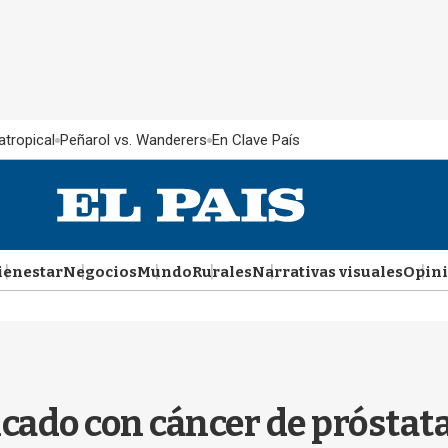
atropical
Peñarol vs. Wanderers
En Clave País
ienestar
Negocios
Mundo
Rurales
Narrativas visuales
Opin
icado con cáncer de próstat