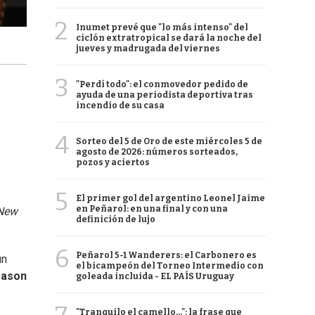
2
Inumet prevé que "lo más intenso" del
ciclón extratropical se dará la noche del
jueves y madrugada del viernes
3
"Perdí todo": el conmovedor pedido de
ayuda de una periodista deportiva tras
incendio de su casa
4
Sorteo del 5 de Oro de este miércoles 5 de
agosto de 2026: números sorteados,
pozos y aciertos
5
El primer gol del argentino Leonel Jaime
en Peñarol: en una final y con una
New
definición de lujo
6
Peñarol 5-1 Wanderers: el Carbonero es
un
el bicampeón del Torneo Intermedio con
eason
goleada incluida - EL PAÍS Uruguay
"Tranquilo el camello...": la frase que