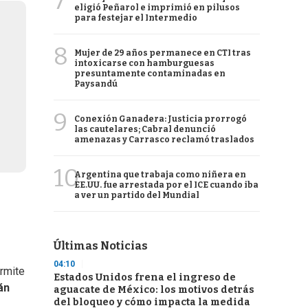
7
eligió Peñarol e imprimió en pilusos
para festejar el Intermedio
8
Mujer de 29 años permanece en CTI tras
intoxicarse con hamburguesas
presuntamente contaminadas en
Paysandú
9
Conexión Ganadera: Justicia prorrogó
las cautelares; Cabral denunció
amenazas y Carrasco reclamó traslados
10
Argentina que trabaja como niñera en
EE.UU. fue arrestada por el ICE cuando iba
a ver un partido del Mundial
Últimas Noticias
04:10
ermite
Estados Unidos frena el ingreso de
án
aguacate de México: los motivos detrás
del bloqueo y cómo impacta la medida