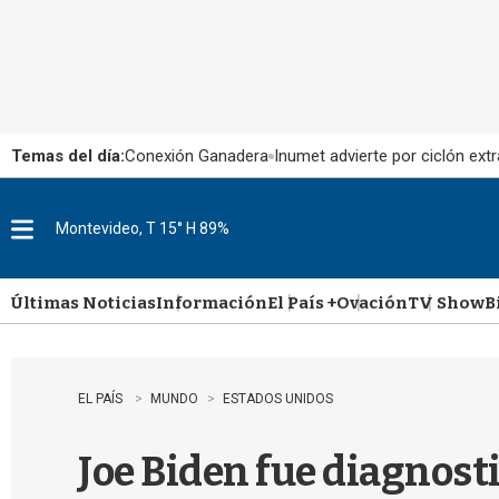
Temas del día:
Conexión Ganadera
Inumet advierte por ciclón extr
Montevideo, T 15° H 89%
M
e
n
u
Últimas Noticias
Información
El País +
Ovación
TV Show
B
EL PAÍS
MUNDO
ESTADOS UNIDOS
Joe Biden fue diagnost