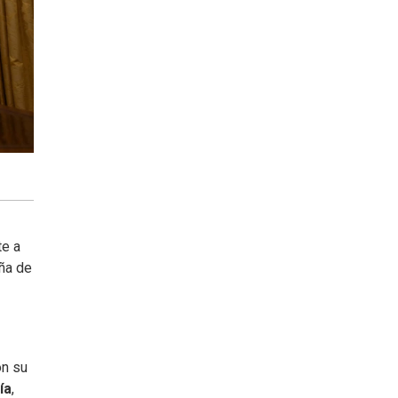
te a
aña de
on su
ía
,