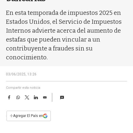
a
En esta temporada de impuestos 2025 en
Estados Unidos, el Servicio de Impuestos
Internos advierte acerca del aumento de
estafas que pueden vincular a un
contribuyente a fraudes sin su
conocimiento.
03/06/2025, 13:26
Compartir esta noticia
F
W
T
L
E
a
h
w
i
m
c
a
i
n
a
e
t
t
k
i
+
Agregar El País en
b
s
t
e
l
o
A
e
d
o
p
r
I