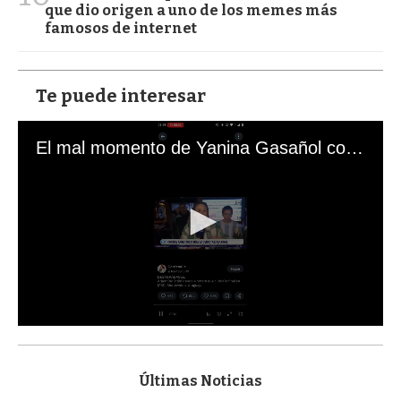
que dio origen a uno de los memes más
famosos de internet
Te puede interesar
El mal momento de Yanina Gasañol con un hincha argentino en "Subrayado"
0
s
e
c
Últimas Noticias
o