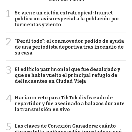
1
Se viene un ciclón extratropical: Inumet
publica un aviso especial a la población por
tormentas y viento
2
"Perdí todo": el conmovedor pedido de ayuda
de una periodista deportiva tras incendio de
su casa
3
El edificio patrimonial que fue desalojado y
que se había vuelto el principal refugio de
delincuentes en Ciudad Vieja
4
Hacía un reto para TikTok disfrazado de
repartidor y fue asesinado a balazos durante
la transmisión en vivo
5
Las claves de Conexión Ganadera: cuánto
dinero falta, quiénes están imputados y qué