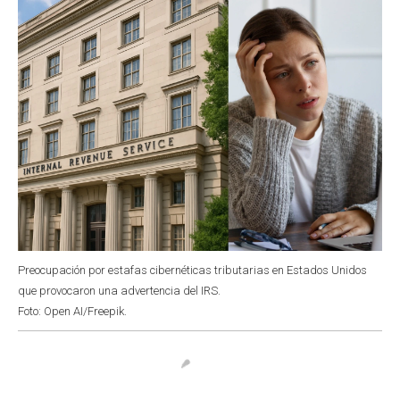
k
p
n
Preocupación por estafas cibernéticas tributarias en Estados Unidos
que provocaron una advertencia del IRS.
Foto: Open AI/Freepik.