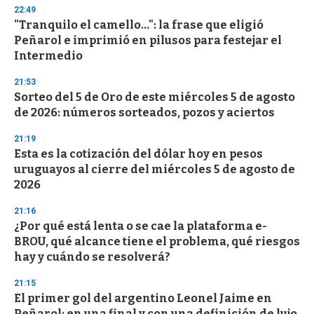
n
22:49
d
"Tranquilo el camello...": la frase que eligió
s
o
Peñarol e imprimió en pilusos para festejar el
f
Intermedio
3
3
s
21:53
e
Sorteo del 5 de Oro de este miércoles 5 de agosto
c
de 2026: números sorteados, pozos y aciertos
o
n
d
21:19
s
Esta es la cotización del dólar hoy en pesos
uruguayos al cierre del miércoles 5 de agosto de
2026
21:16
¿Por qué está lenta o se cae la plataforma e-
BROU, qué alcance tiene el problema, qué riesgos
hay y cuándo se resolverá?
21:15
El primer gol del argentino Leonel Jaime en
Peñarol: en una final y con una definición de lujo