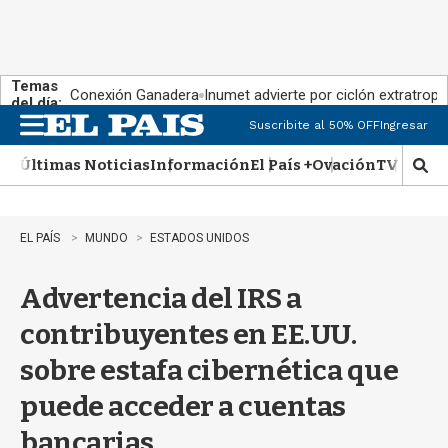
Temas
Conexión Ganadera
Inumet advierte por ciclón extratropi
del día:
Suscribite al 50% OFF
Ingresar
M
e
Últimas Noticias
Información
El País +
Ovación
TV Show
n
M
u
o
s
t
EL PAÍS
MUNDO
ESTADOS UNIDOS
r
a
Advertencia del IRS a
r
b
contribuyentes en EE.UU.
�
s
sobre estafa cibernética que
q
u
puede acceder a cuentas
e
d
bancarias