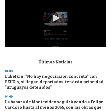
0
s
e
c
Últimas Noticias
o
n
04:03
d
Lubetkin: "No hay negociación concreta" con
s
o
EEUU. y, si llegan deportados, tendrán prioridad
f
"uruguayos detenidos"
3
3
s
04:00
e
La basura de Montevideo seguirá yendo a Felipe
c
Cardoso hasta al menos 2055, con las obras que
o