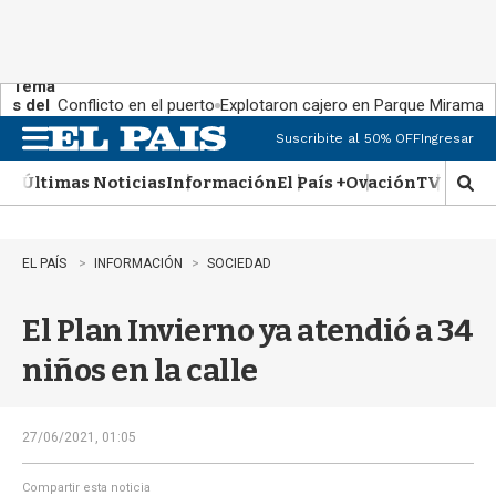
Tema
s del
Conflicto en el puerto
Explotaron cajero en Parque Miramar
día:
Suscribite al 50% OFF
Ingresar
M
e
Últimas Noticias
Información
El País +
Ovación
TV Show
n
M
u
o
s
t
EL PAÍS
INFORMACIÓN
SOCIEDAD
r
a
El Plan Invierno ya atendió a 34
r
b
niños en la calle
�
s
q
u
27/06/2021, 01:05
e
d
Compartir esta noticia