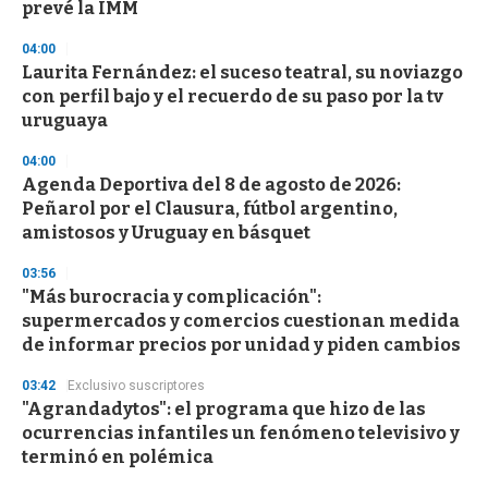
n
prevé la IMM
d
s
04:00
Laurita Fernández: el suceso teatral, su noviazgo
con perfil bajo y el recuerdo de su paso por la tv
uruguaya
04:00
Agenda Deportiva del 8 de agosto de 2026:
Peñarol por el Clausura, fútbol argentino,
amistosos y Uruguay en básquet
03:56
"Más burocracia y complicación":
supermercados y comercios cuestionan medida
de informar precios por unidad y piden cambios
03:42
Exclusivo suscriptores
"Agrandadytos": el programa que hizo de las
ocurrencias infantiles un fenómeno televisivo y
terminó en polémica