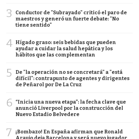
3
Conductor de "Subrayado" criticó el paro de
maestros y generó un fuerte debate: "No
tiene sentido"
4
Hígado graso: seis bebidas que pueden
ayudar a cuidar la salud hepática y los
hábitos que las complementan
5
De "la operación no se concretará" a "está
difícil": contrapunto de agentes y dirigentes
de Peñarol por De La Cruz
6
“Inicia una nueva etapa”: la fecha clave que
anunció Liverpool por la construcción del
Nuevo Estadio Belvedere
7
¡Bombazo! En España afirman que Ronald
Araujo deja Barcelona y será nuevo jugador