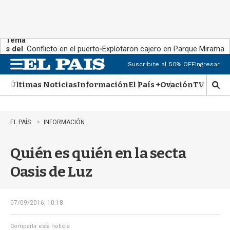
Tema
s del
Conflicto en el puerto
Explotaron cajero en Parque Miramar
día:
Suscribite al 50% OFF
Ingresar
M
e
Últimas Noticias
Información
El País +
Ovación
TV Show
n
M
u
o
s
t
EL PAÍS
INFORMACIÓN
r
a
Quién es quién en la secta
r
b
Oasis de Luz
�
s
q
u
07/09/2016, 10:18
e
d
Compartir esta noticia