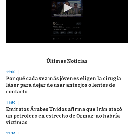
0
s
e
c
Últimas Noticias
o
n
12:00
d
Por qué cada vez más jóvenes eligen la cirugía
s
o
láser para dejar de usar anteojos o lentes de
f
contacto
3
3
s
11:59
e
Emiratos Árabes Unidos afirma que Irán atacó
c
un petrolero en estrecho de Ormuz: no habría
o
n
víctimas
d
s
11:29