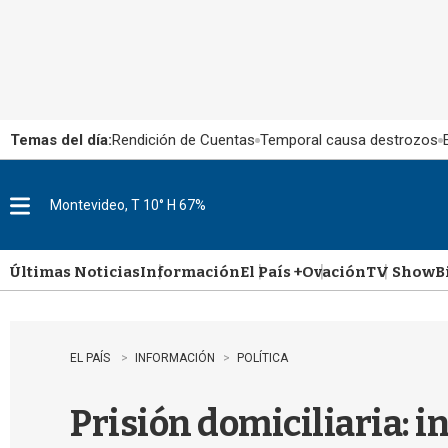
Temas del día:
Rendición de Cuentas
Temporal causa destrozos
Montevideo, T 10° H 67%
M
e
n
u
Últimas Noticias
Información
El País +
Ovación
TV Show
B
EL PAÍS
INFORMACIÓN
POLÍTICA
Prisión domiciliaria: 