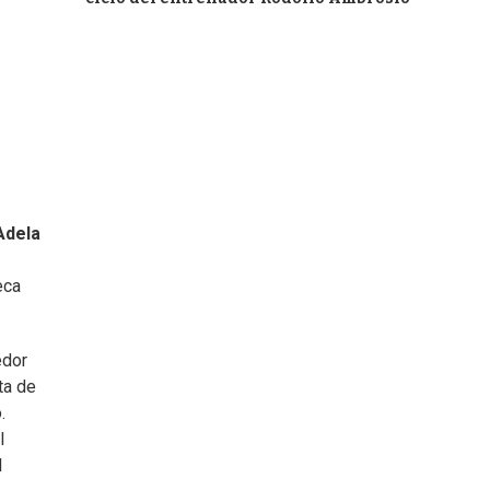
Adela
eca
edor
ta de
.
l
l