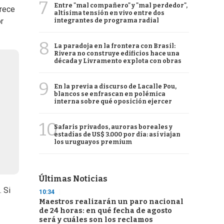
7
Entre "mal compañero" y "mal perdedor",
arece
altísima tensión en vivo entre dos
r
integrantes de programa radial
8
La paradoja en la frontera con Brasil:
Rivera no construye edificios hace una
década y Livramento explota con obras
9
En la previa a discurso de Lacalle Pou,
blancos se enfrascan en polémica
interna sobre qué oposición ejercer
10
Safaris privados, auroras boreales y
estadías de US$ 3.000 por día: así viajan
los uruguayos premium
Últimas Noticias
. Si
10:34
Maestros realizarán un paro nacional
de 24 horas: en qué fecha de agosto
será y cuáles son los reclamos