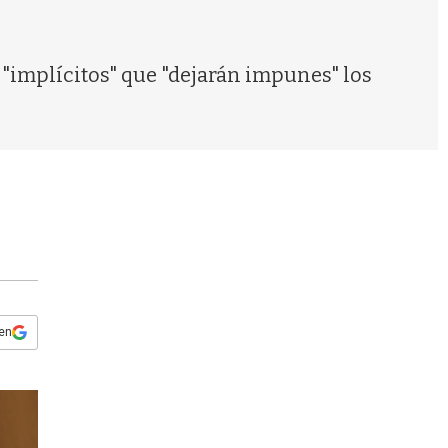
s
q
u
e
 "implícitos" que "dejarán impunes" los
d
a
 en