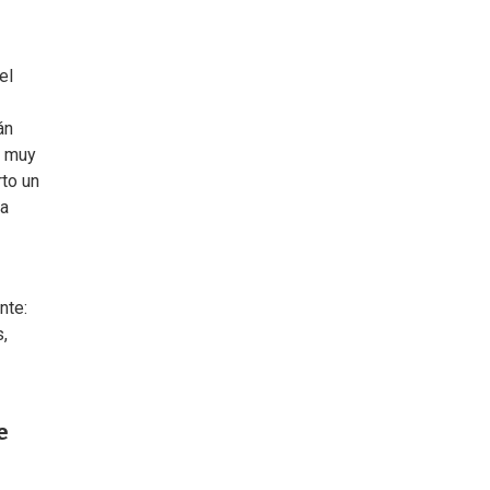
el
án
o muy
to un
ya
nte:
,
e