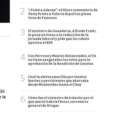
2
"¡Volvé a Adeom!": el filoso comentario de
Yesty Prieto a Valeria Ripoll en plena
Cena de Famosos
3
El ministro de Ganadería, Alfredo Fratti,
le pone un freno a la reducción de la
jornada laboral y pide que los robots
aporten al BPS
4
Con Perrone y Manini distanciados, el FA
no tiene asegurados los votos para la
aprobación de la Rendición de Cuentas
5
Cesó la alerta amarilla por vientos
fuertes y persistentes que abarcaba
desde Montevideo hasta el Chuy
más
6
 la
Cómo fue el siniestro de tránsito por el
que murió Gabriel Rossi, secretario
general de Drogas