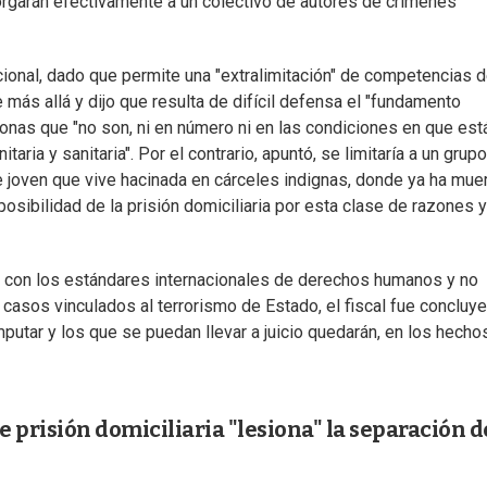
orgarán efectivamente a un colectivo de autores de crímenes
cional, dado que permite una "extralimitación" de competencias d
 más allá y dijo que resulta de difícil defensa el "fundamento
onas que "no son, ni en número ni en las condiciones en que est
aria y sanitaria". Por el contrario, apuntó, se limitaría a un grup
joven que vive hacinada en cárceles indignas, donde ya ha muer
posibilidad de la prisión domiciliaria por esta clase de razones 
 con los estándares internacionales de derechos humanos y no
 casos vinculados al terrorismo de Estado, el fiscal fue concluye
utar y los que se puedan llevar a juicio quedarán, en los hechos
 prisión domiciliaria "lesiona" la separación d