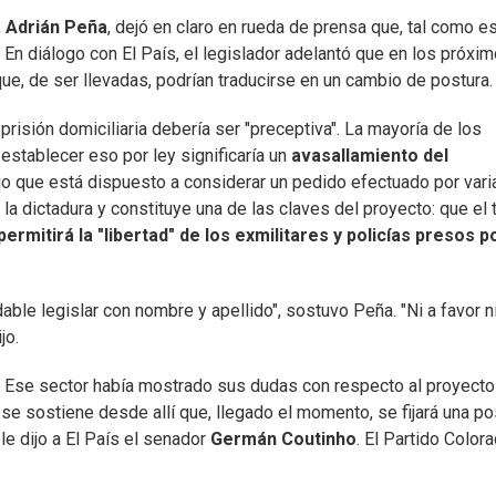
,
Adrián Peña
, dejó en claro en rueda de prensa que, tal como e
. En diálogo con El País, el legislador adelantó que en los próxi
ue, de ser llevadas, podrían traducirse en un cambio de postura.
a prisión domiciliaria debería ser "preceptiva". La mayoría de los
 establecer eso por ley significaría un
avasallamiento del
ijo que está dispuesto a considerar un pedido efectuado por vari
la dictadura y constituye una de las claves del proyecto: que el 
permitirá la "libertad" de los exmilitares y policías presos p
able legislar con nombre y apellido", sostuvo Peña. "Ni a favor n
jo.
do. Ese sector había mostrado sus dudas con respecto al proyecto
se sostiene desde allí que, llegado el momento, se fijará una po
 le dijo a El País el senador
Germán Coutinho
. El Partido Color