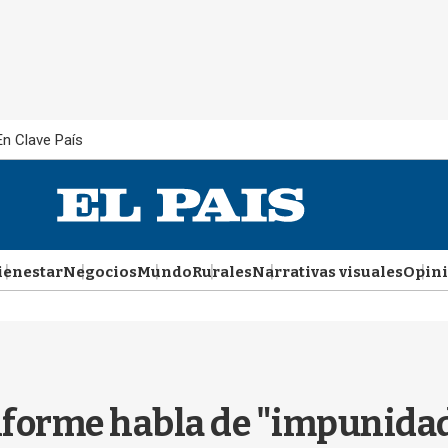
En Clave País
ienestar
Negocios
Mundo
Rurales
Narrativas visuales
Opin
informe habla de "impunida