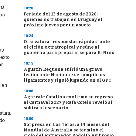
stá
10:28
Feriado del 13 de agosto de 2026:
mos
quiénes no trabajan en Uruguay el
próximo jueves por un asueto
10:24
Orsi valora “respuestas rápidas” ante
el ciclón extratropical y reúne al
as
gobierno para prepararse para El Niño
texto
10:15
or
Agustín Requena sufrió una grave
lesión ante Nacional: se rompió los
ligamentos y siguió jugando en el GPC
i en
10:08
Agarrate Catalina confirmó su regreso
al Carnaval 2027 y Rafa Cotelo reveló si
subirá al escenario
stura.
10:00
ado
Sorpresa en Los Teros: a 14 meses del
Mundial de Australia se terminó el
ciclo del entrenador Rodolfo Ambrosio