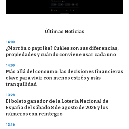
0
s
e
c
Últimas Noticias
o
n
14:00
d
¿Morrón o paprika? Cuáles son sus diferencias,
s
o
propiedades y cuándo conviene usar cada uno
f
3
14:00
3
s
Más allá del consumo: las decisiones financieras
e
clave para vivir con menos estrés y más
c
tranquilidad
o
n
d
13:28
s
El boleto ganador de la Lotería Nacional de
España del sábado 8 de agosto de 2026 y los
números con reintegro
13:16