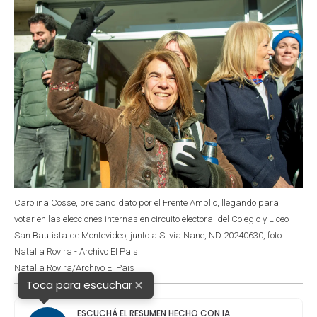
Carolina Cosse, pre candidato por el Frente Amplio, llegando para
votar en las elecciones internas en circuito electoral del Colegio y Liceo
San Bautista de Montevideo, junto a Silvia Nane, ND 20240630, foto
Natalia Rovira - Archivo El Pais
Natalia Rovira/Archivo El Pais
×
Toca para escuchar
ESCUCHÁ EL RESUMEN HECHO CON IA