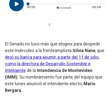
Tiempo transcurrido: 0 segundos
Durac
00:00
00:34
El Senado no tuvo más que elogios para despedir
este miércoles a la frenteamplista
Silvia Nane
, que
dejó su banca para asumir, a partir del 11 de julio,
como la directora de Desarrollo Sostenible e
Inteligente
de la
Intendencia de Montevideo
(IMM)
. Su nombramiento fue parte del equipo que
este lunes anunció el intendente electo,
Mario
Bergara
.