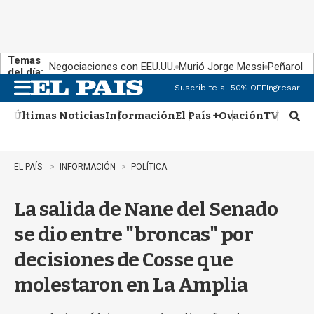
Temas
Negociaciones con EEU.UU.
Murió Jorge Messi
Peñarol v
del día:
Suscribite al 50% OFF
Ingresar
M
e
Últimas Noticias
Información
El País +
Ovación
TV Show
n
M
u
o
s
t
EL PAÍS
INFORMACIÓN
POLÍTICA
r
a
La salida de Nane del Senado
r
b
se dio entre "broncas" por
�
s
decisiones de Cosse que
q
u
molestaron en La Amplia
e
d