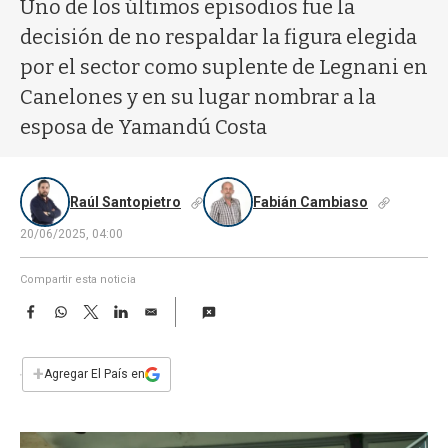
a
Uno de los últimos episodios fue la
decisión de no respaldar la figura elegida
por el sector como suplente de Legnani en
Canelones y en su lugar nombrar a la
esposa de Yamandú Costa
Raúl Santopietro
Fabián Cambiaso
20/06/2025, 04:00
Compartir esta noticia
F
W
T
L
E
a
h
w
i
m
c
a
i
n
a
e
t
t
k
i
+
Agregar El País en
b
s
t
e
l
o
A
e
d
o
p
r
I
k
p
n