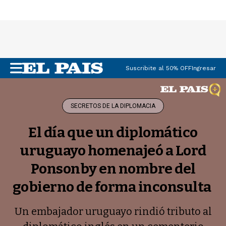
Suscribite al 50% OFF
Ingresar
M
e
n
u
SECRETOS DE LA DIPLOMACIA
El día que un diplomático
uruguayo homenajeó a Lord
Ponsonby en nombre del
gobierno de forma inconsulta
Un embajador uruguayo rindió tributo al