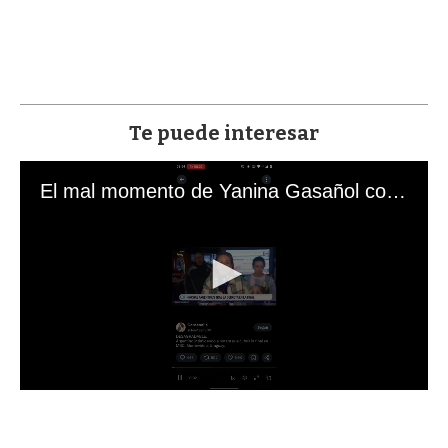
Te puede interesar
El mal momento de Yanina Gasañol con un hincha argentino en "Subrayado"
0
s
e
c