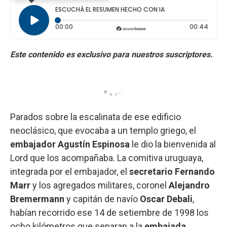
k
p
n
ESCUCHÁ EL RESUMEN HECHO CON IA
Tiempo transcurrido: 0 segundos
Durac
00:00
00:44
Parados sobre la escalinata de ese edificio
neoclásico, que evocaba a un templo griego, el
embajador Agustín Espinosa
le dio la bienvenida al
Lord que los acompañaba. La comitiva uruguaya,
integrada por el embajador, el
secretario Fernando
Marr
y los agregados militares, coronel
Alejandro
Bremermann
y capitán de navío
Oscar
Debali
,
habían recorrido ese 14 de setiembre de 1998 los
ocho kilómetros que separan a la
embajada