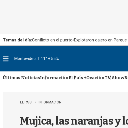
Temas del día:
Conflicto en el puerto
Explotaron cajero en Parque
Montevideo, T 11° H 55%
M
e
n
u
Últimas Noticias
Información
El País +
Ovación
TV Show
B
EL PAÍS
INFORMACIÓN
Mujica, las naranjas y 