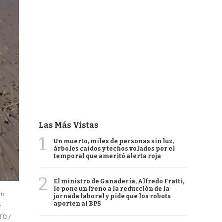
Las Más Vistas
1
Un muerto, miles de personas sin luz,
árboles caídos y techos volados por el
temporal que ameritó alerta roja
2
El ministro de Ganadería, Alfredo Fratti,
le pone un freno a la reducción de la
an
jornada laboral y pide que los robots
aporten al BPS
e
TO /