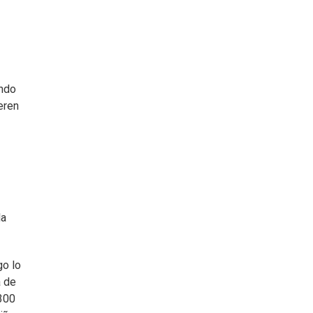
ando
eren
la
go lo
a de
 300