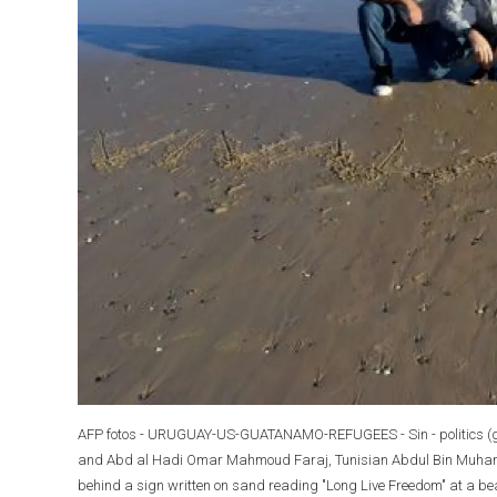
AFP fotos - URUGUAY-US-GUATANAMO-REFUGEES - Sin - politics (ge
and Abd al Hadi Omar Mahmoud Faraj, Tunisian Abdul Bin Muh
behind a sign written on sand reading "Long Live Freedom" at a 