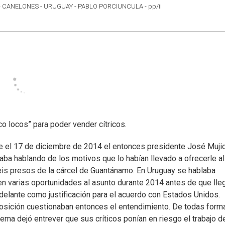
CANELONES - URUGUAY - PABLO PORCIUNCULA - pp/ii
co locos” para poder vender cítricos.
te el 17 de diciembre de 2014 el entonces presidente José Muji
staba hablando de los motivos que lo habían llevado a ofrecerle al
eis presos de la cárcel de Guantánamo. En Uruguay se hablaba
 en varias oportunidades al asunto durante 2014 antes de que ll
delante como justificación para el acuerdo con Estados Unidos.
posición cuestionaban entonces el entendimiento. De todas form
ema dejó entrever que sus críticos ponían en riesgo el trabajo d