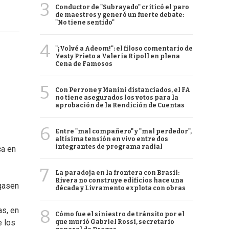
3
Conductor de "Subrayado" criticó el paro
de maestros y generó un fuerte debate:
"No tiene sentido"
4
"¡Volvé a Adeom!": el filoso comentario de
Yesty Prieto a Valeria Ripoll en plena
Cena de Famosos
5
Con Perrone y Manini distanciados, el FA
no tiene asegurados los votos para la
aprobación de la Rendición de Cuentas
6
Entre "mal compañero" y "mal perdedor",
altísima tensión en vivo entre dos
integrantes de programa radial
ca en
7
La paradoja en la frontera con Brasil:
Rivera no construye edificios hace una
egasen
década y Livramento explota con obras
as, en
8
Cómo fue el siniestro de tránsito por el
e los
que murió Gabriel Rossi, secretario