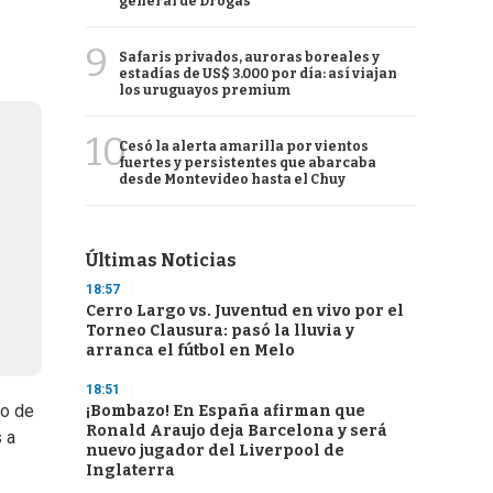
general de Drogas
9
Safaris privados, auroras boreales y
estadías de US$ 3.000 por día: así viajan
los uruguayos premium
10
Cesó la alerta amarilla por vientos
fuertes y persistentes que abarcaba
desde Montevideo hasta el Chuy
Últimas Noticias
18:57
Cerro Largo vs. Juventud en vivo por el
Torneo Clausura: pasó la lluvia y
arranca el fútbol en Melo
18:51
vo de
¡Bombazo! En España afirman que
Ronald Araujo deja Barcelona y será
s a
nuevo jugador del Liverpool de
Inglaterra