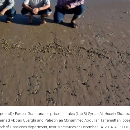
neral) - Former Guantanamo prison inmates (L to R) Syrian Ali Husein Shaab
ammad Abbas Ouerghi and Palestinian Mohammed Abdullah Tahamuttan, pos
beach of Canelones department, near Montevideo on December 14, 2014. AFP PHO