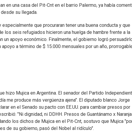
an en una casa del Pit-Cnt en el barrio Palermo, ya había comen
 desde su llegada.
muy especialmente que procuraran tener una buena conducta y que
 los seis refugiados hicieron una huelga de hambre frente a la
n un apoyo económico. Finalmente, el gobierno logró persuadirl
un apoyo a término de $ 15.000 mensuales por un año, prorrogabl
ue hizo Mujica en Argentina. El senador del Partido Independient
a día me produce más vergüenza ajena". El diputado blanco Jorge
aclarar en el Senado su pacto con EE.UU. para cambiar presos por
a, escribió: "Ni dignidad, ni DDHH. Presos de Guantánamo x Naranj
ando los dichos de Mujica en el Pit-Cnt, sostuvo que Mujica "po
es de su gobierno, pasó del Nobel al ridículo".