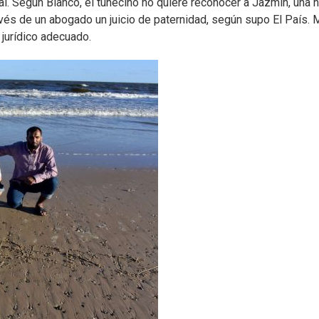
l. Según Blanco, el tunecino no quiere reconocer a Jazmín, una n
avés de un abogado un juicio de paternidad, según supo El País. 
 jurídico adecuado.