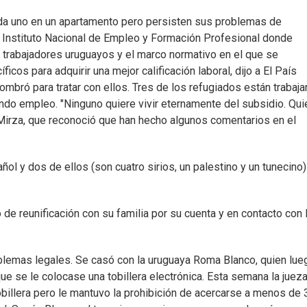
ada uno en un apartamento pero persisten sus problemas de
l Instituto Nacional de Empleo y Formación Profesional donde
 trabajadores uruguayos y el marco normativo en el que se
os para adquirir una mejor calificación laboral, dijo a El País
nombró para tratar con ellos. Tres de los refugiados están trabaj
ndo empleo. "Ninguno quiere vivir eternamente del subsidio. Qui
Mirza, que reconoció que han hecho algunos comentarios en el
l y dos de ellos (son cuatro sirios, un palestino y un tunecino)
de reunificación con su familia por su cuenta y en contacto con 
oblemas legales. Se casó con la uruguaya Roma Blanco, quien lue
ue se le colocase una tobillera electrónica. Esta semana la juez
tobillera pero le mantuvo la prohibición de acercarse a menos de