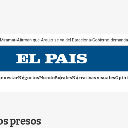
 Miramar
Afirman que Araujo se va del Barcelona
Gobierno demanda
ienestar
Negocios
Mundo
Rurales
Narrativas visuales
Opin
los presos