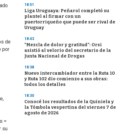
18:51
tado
Liga Uruguaya: Peñarol completó su
plantel al firmar con un
puertorriqueño que puede ser rival de
Uruguay
18:43
os de
"Mezcla de dolor y gratitud": Orsi
e por
asistió al velorio del secretario de la
Junta Nacional de Drogas
18:38
Nuevo intercambiador entre la Ruta 10
y Ruta 102 dio comienzo a sus obras:
todos los detalles
18:30
e,
Conocé los resultados de la Quiniela y
la Tómbola vespertina del viernes 7 de
agosto de 2026
as =
r su