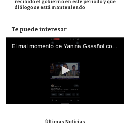
recibido el gobierno en este período y qué
diálogo se está manteniendo
Te puede interesar
El mal momento de Yanina Gasañol con un hincha argentino en "Subrayado"
0
s
e
c
Últimas Noticias
o
n