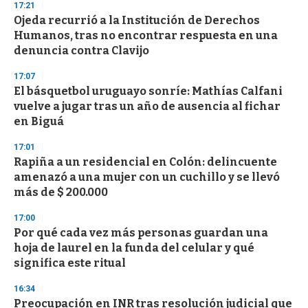
17:21
d
Ojeda recurrió a la Institución de Derechos
s
o
Humanos, tras no encontrar respuesta en una
f
denuncia contra Clavijo
3
3
s
17:07
e
El básquetbol uruguayo sonríe: Mathías Calfani
c
vuelve a jugar tras un año de ausencia al fichar
o
n
en Biguá
d
s
17:01
Rapiña a un residencial en Colón: delincuente
amenazó a una mujer con un cuchillo y se llevó
más de $ 200.000
17:00
Por qué cada vez más personas guardan una
hoja de laurel en la funda del celular y qué
significa este ritual
16:34
Preocupación en INR tras resolución judicial que