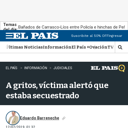
Temas
Bañados de Carrasco
Líos entre Policía e hinchas de Peña
del día:
Suscribite al 50% OFF
Ingresar
M
e
Últimas Noticias
Información
El País +
Ovación
TV Show
n
M
u
o
s
t
EL PAÍS
INFORMACIÓN
JUDICIALES
r
a
A gritos, víctima alertó que
r
b
estaba secuestrado
�
s
q
u
e
Eduardo Barreneche
d
12/02/2019, 01:32