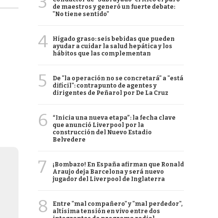
3
de maestros y generó un fuerte debate:
"No tiene sentido"
4
Hígado graso: seis bebidas que pueden
ayudar a cuidar la salud hepática y los
hábitos que las complementan
5
De "la operación no se concretará" a "está
difícil": contrapunto de agentes y
dirigentes de Peñarol por De La Cruz
6
“Inicia una nueva etapa”: la fecha clave
que anunció Liverpool por la
construcción del Nuevo Estadio
Belvedere
7
¡Bombazo! En España afirman que Ronald
Araujo deja Barcelona y será nuevo
jugador del Liverpool de Inglaterra
8
Entre "mal compañero" y "mal perdedor",
altísima tensión en vivo entre dos