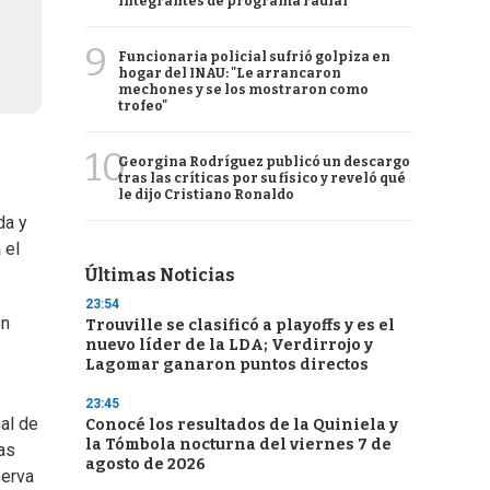
integrantes de programa radial
9
Funcionaria policial sufrió golpiza en
hogar del INAU: "Le arrancaron
mechones y se los mostraron como
trofeo"
10
Georgina Rodríguez publicó un descargo
tras las críticas por su físico y reveló qué
le dijo Cristiano Ronaldo
da y
 el
Últimas Noticias
23:54
ón
Trouville se clasificó a playoffs y es el
nuevo líder de la LDA; Verdirrojo y
Lagomar ganaron puntos directos
23:45
nal de
Conocé los resultados de la Quiniela y
la Tómbola nocturna del viernes 7 de
as
agosto de 2026
serva