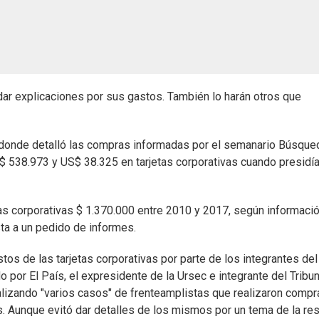
ndar explicaciones por sus gastos. También lo harán otros que
l donde detalló las compras informadas por el semanario Búsque
 $ 538.973 y US$ 38.325 en tarjetas corporativas cuando presidía
as corporativas $ 1.370.000 entre 2010 y 2017, según informaci
ta a un pedido de informes.
os de las tarjetas corporativas por parte de los integrantes del
 por El País, el expresidente de la Ursec e integrante del Tribu
alizando "varios casos" de frenteamplistas que realizaron compr
s. Aunque evitó dar detalles de los mismos por un tema de la re