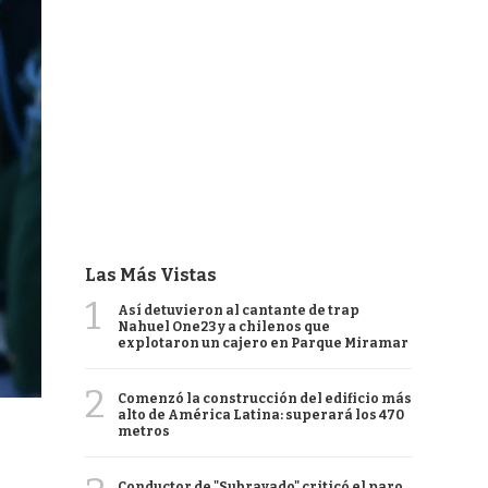
Las Más Vistas
1
Así detuvieron al cantante de trap
Nahuel One23 y a chilenos que
explotaron un cajero en Parque Miramar
2
Comenzó la construcción del edificio más
alto de América Latina: superará los 470
metros
Conductor de "Subrayado" criticó el paro