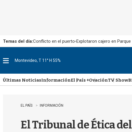
Temas del día:
Conflicto en el puerto
Explotaron cajero en Parque
Montevideo, T 11° H 55%
M
e
n
u
Últimas Noticias
Información
El País +
Ovación
TV Show
B
EL PAÍS
INFORMACIÓN
El Tribunal de Ética del