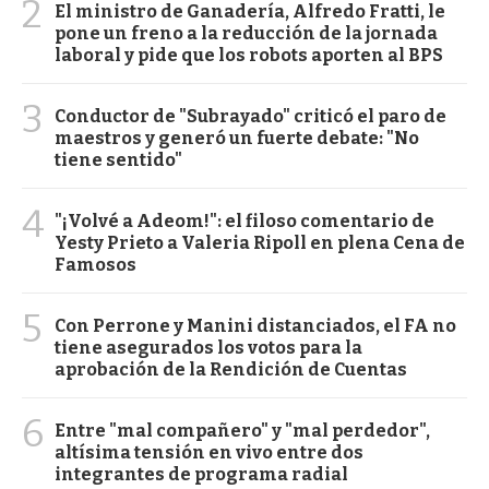
2
El ministro de Ganadería, Alfredo Fratti, le
pone un freno a la reducción de la jornada
laboral y pide que los robots aporten al BPS
3
Conductor de "Subrayado" criticó el paro de
maestros y generó un fuerte debate: "No
tiene sentido"
4
"¡Volvé a Adeom!": el filoso comentario de
Yesty Prieto a Valeria Ripoll en plena Cena de
Famosos
5
Con Perrone y Manini distanciados, el FA no
tiene asegurados los votos para la
aprobación de la Rendición de Cuentas
6
Entre "mal compañero" y "mal perdedor",
altísima tensión en vivo entre dos
integrantes de programa radial