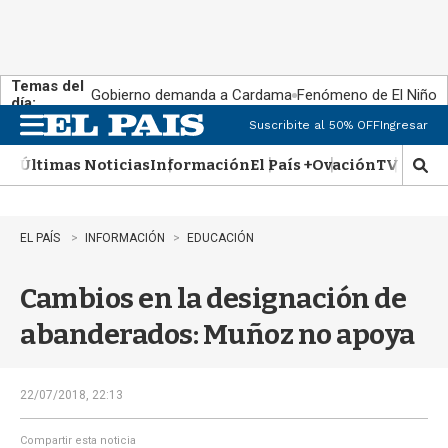
Temas del
Gobierno demanda a Cardama
Fenómeno de El Niño
día:
Suscribite al 50% OFF
Ingresar
M
e
Últimas Noticias
Información
El País +
Ovación
TV Show
n
M
u
o
s
t
EL PAÍS
INFORMACIÓN
EDUCACIÓN
r
a
Cambios en la designación de
r
b
abanderados: Muñoz no apoya
�
s
q
u
22/07/2018, 22:13
e
d
Compartir esta noticia