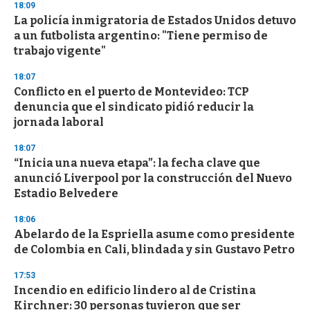
s
18:09
e
La policía inmigratoria de Estados Unidos detuvo
c
a un futbolista argentino: "Tiene permiso de
o
n
trabajo vigente"
d
s
18:07
Conflicto en el puerto de Montevideo: TCP
denuncia que el sindicato pidió reducir la
jornada laboral
18:07
“Inicia una nueva etapa”: la fecha clave que
anunció Liverpool por la construcción del Nuevo
Estadio Belvedere
18:06
Abelardo de la Espriella asume como presidente
de Colombia en Cali, blindada y sin Gustavo Petro
17:53
Incendio en edificio lindero al de Cristina
Kirchner: 30 personas tuvieron que ser