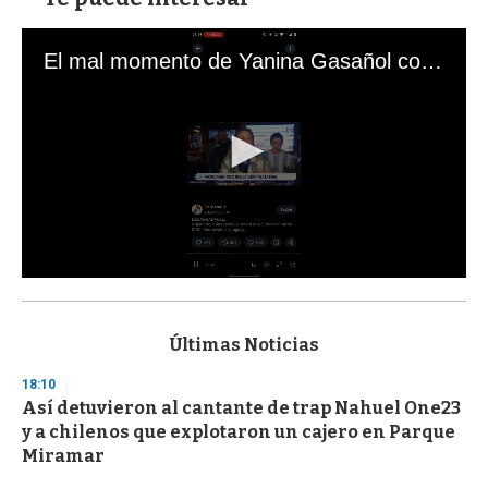
El mal momento de Yanina Gasañol con un hincha argentino en "Subrayado"
0
s
e
c
Últimas Noticias
o
n
18:10
d
Así detuvieron al cantante de trap Nahuel One23
s
o
y a chilenos que explotaron un cajero en Parque
f
Miramar
3
3