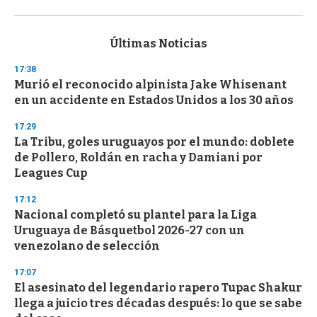
0
s
e
c
Últimas Noticias
o
n
17:38
d
Murió el reconocido alpinista Jake Whisenant
s
o
en un accidente en Estados Unidos a los 30 años
f
3
17:29
3
s
La Tribu, goles uruguayos por el mundo: doblete
e
de Pollero, Roldán en racha y Damiani por
c
Leagues Cup
o
n
d
17:12
s
Nacional completó su plantel para la Liga
Uruguaya de Básquetbol 2026-27 con un
venezolano de selección
17:07
El asesinato del legendario rapero Tupac Shakur
llega a juicio tres décadas después: lo que se sabe