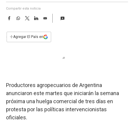
a
Compartir esta noticia
F
W
T
L
E
a
h
w
i
m
c
a
i
n
a
e
t
t
k
i
+
Agregar El País en
b
s
t
e
l
o
A
e
d
o
p
r
I
k
p
n
Productores agropecuarios de Argentina
anunciaron este martes que iniciarán la semana
próxima una huelga comercial de tres días en
protesta por las políticas intervencionistas
oficiales.