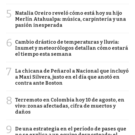
5
Natalia Oreiro reveló cómo está hoy su hijo
Merlín Atahualpa: música, carpintería y una
pasión inesperada
6
Cambio drástico de temperaturas y lluvia:
Inumet y meteorólogos detallan cómo estará
el tiempo esta semana
7
La chicana de Peñarol a Nacional que incluyó
a Maxi Silvera, justo en el día que anotó en
contra ante Boston
8
Terremoto en Colombia hoy 10 de agosto, en
vivo: zonas afectadas, cifra de muertos y
daños
9
De una estrategia en el período de pases que
no se explica a un equipo desnorteado: el