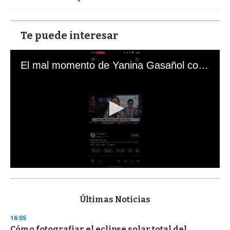
Te puede interesar
El mal momento de Yanina Gasañol con un hincha argentino en "Subrayado"
0
s
e
c
Últimas Noticias
o
n
16:05
d
Cómo fotografiar el eclipse solar total del
s