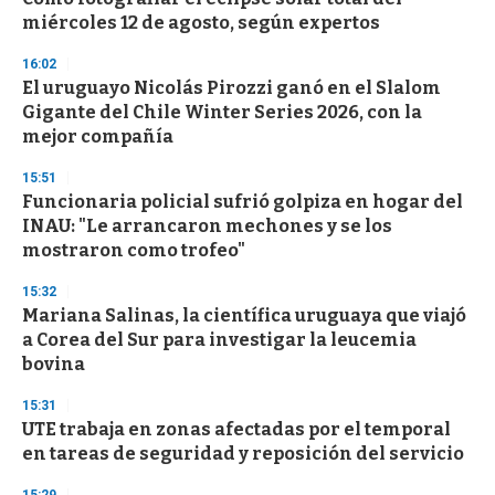
o
miércoles 12 de agosto, según expertos
f
3
16:02
3
s
El uruguayo Nicolás Pirozzi ganó en el Slalom
e
Gigante del Chile Winter Series 2026, con la
c
mejor compañía
o
n
d
15:51
s
Funcionaria policial sufrió golpiza en hogar del
INAU: "Le arrancaron mechones y se los
mostraron como trofeo"
15:32
Mariana Salinas, la científica uruguaya que viajó
a Corea del Sur para investigar la leucemia
bovina
15:31
UTE trabaja en zonas afectadas por el temporal
en tareas de seguridad y reposición del servicio
15:29