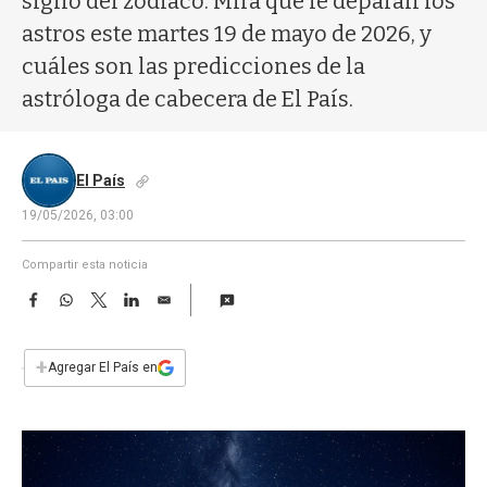
signo del zodíaco. Mirá qué le deparan los
a
astros este martes 19 de mayo de 2026, y
cuáles son las predicciones de la
astróloga de cabecera de El País.
El País
19/05/2026, 03:00
Compartir esta noticia
F
W
T
L
E
a
h
w
i
m
c
a
i
n
a
e
t
t
k
i
+
Agregar El País en
b
s
t
e
l
o
A
e
d
o
p
r
I
k
p
n