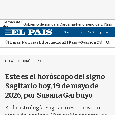
Temas del
Gobierno demanda a Cardama
Fenómeno de El Niño
día:
Suscribite al 50% OFF
Ingresar
M
e
Últimas Noticias
Información
El País +
Ovación
TV Show
n
M
u
o
s
t
EL PAÍS
HORÓSCOPO
r
a
Este es el horóscopo del signo
r
b
Sagitario hoy, 19 de mayo de
�
s
2026, por Susana Garbuyo
q
u
e
En la astrología, Sagitario es el noveno
d