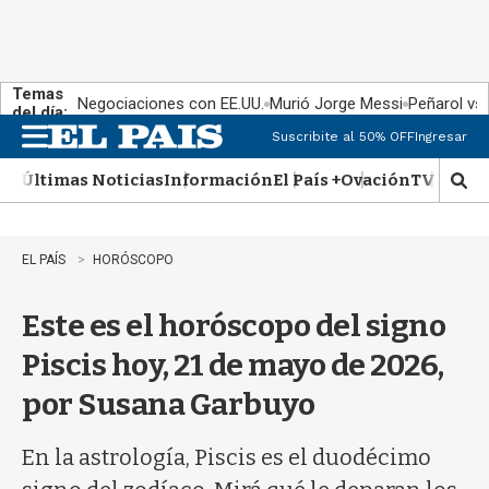
Temas
Negociaciones con EE.UU.
Murió Jorge Messi
Peñarol vs
del día:
Suscribite al 50% OFF
Ingresar
M
e
Últimas Noticias
Información
El País +
Ovación
TV Show
n
M
u
o
s
t
EL PAÍS
HORÓSCOPO
r
a
Este es el horóscopo del signo
r
b
Piscis hoy, 21 de mayo de 2026,
�
s
por Susana Garbuyo
q
u
e
En la astrología, Piscis es el duodécimo
d