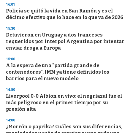
n
16:01
d
Policía se quitó la vida en San Ramón y es el
s
o
décimo efectivo que lo hace en lo que va de 2026
f
3
15:30
3
s
Detuvieron en Uruguay a dos franceses
e
requeridos por Interpol Argentina por intentar
c
enviar droga a Europa
o
n
d
15:00
s
A la espera de una "partida grande de
contenedores", IMM ya tiene definidos los
barrios para el nuevo modelo
14:50
Liverpool 0-0 Albion en vivo: el negriazul fue el
más peligroso en el primer tiempo por su
presión alta
14:00
¿Morrón o paprika? Cuáles son sus diferencias,