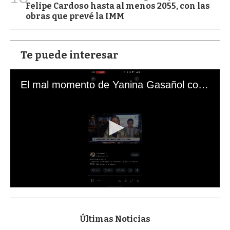
Felipe Cardoso hasta al menos 2055, con las
obras que prevé la IMM
Te puede interesar
El mal momento de Yanina Gasañol con un hincha argentino en "Subrayado"
0
s
e
c
Últimas Noticias
o