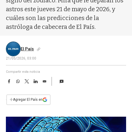
signo del zodíaco. Mirá qué le deparan los
a
astros este jueves 21 de mayo de 2026, y
cuáles son las predicciones de la
astróloga de cabecera de El País.
El País
21/05/2026, 03:00
Compartir esta noticia
F
W
T
L
E
a
h
w
i
m
c
a
i
n
a
e
t
t
k
i
+
Agregar El País en
b
s
t
e
l
o
A
e
d
o
p
r
I
k
p
n