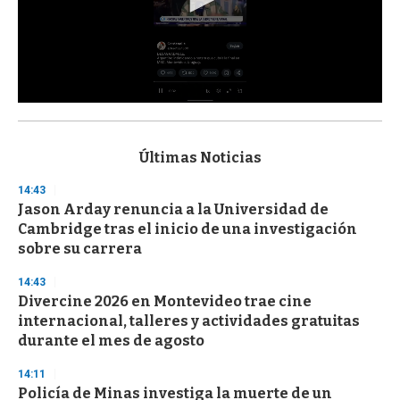
0
s
e
c
Últimas Noticias
o
n
14:43
d
Jason Arday renuncia a la Universidad de
s
o
Cambridge tras el inicio de una investigación
f
sobre su carrera
3
3
s
14:43
e
Divercine 2026 en Montevideo trae cine
c
internacional, talleres y actividades gratuitas
o
n
durante el mes de agosto
d
s
14:11
Policía de Minas investiga la muerte de un