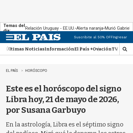
Temas del
Relación Uruguay - EE.UU.
Alerta naranja
Murió Gabriel 
día:
Suscribite al 50% OFF
Ingresar
M
e
Últimas Noticias
Información
El País +
Ovación
TV Show
n
M
u
o
s
t
EL PAÍS
HORÓSCOPO
r
a
Este es el horóscopo del signo
r
b
Libra hoy, 21 de mayo de 2026,
�
s
por Susana Garbuyo
q
u
e
En la astrología, Libra es el séptimo signo
d