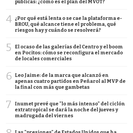
públicas: ¿cómo es el plan del MVOT?
4
¿Por qué está lenta o se cae la plataforma e-
BROU, qué alcance tiene el problema, qué
riesgos hay y cuándo se resolverá?
5
El ocaso de las galerías del Centro y el boom
en Pocitos: cómo se reconfigura el mercado
de locales comerciales
6
Leo Jaime: de la marca que alcanzó en
apenas cuatro partidos en Peñarol al MVP de
la final con más que gambetas
7
Inumet prevé que "lo más intenso" del ciclón
extratropical se dará la noche del jueves y
madrugada del viernes
Las "presiones" de Estados Unidos que ha