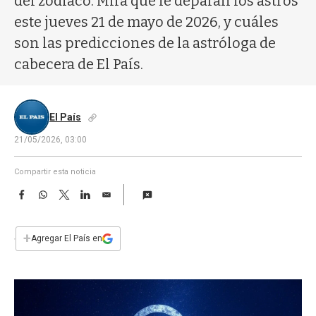
del zodíaco. Mirá qué le deparan los astros
a
este jueves 21 de mayo de 2026, y cuáles
son las predicciones de la astróloga de
cabecera de El País.
El País
21/05/2026, 03:00
Compartir esta noticia
F
W
T
L
E
a
h
w
i
m
c
a
i
n
a
e
t
t
k
i
+
Agregar El País en
b
s
t
e
l
o
A
e
d
o
p
r
I
k
p
n