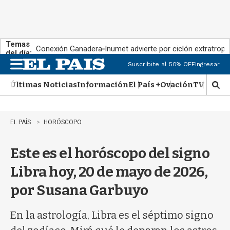
Temas
Conexión Ganadera
Inumet advierte por ciclón extratropi
del día:
Suscribite al 50% OFF
Ingresar
M
e
Últimas Noticias
Información
El País +
Ovación
TV Show
n
M
u
o
s
t
EL PAÍS
HORÓSCOPO
r
a
Este es el horóscopo del signo
r
b
Libra hoy, 20 de mayo de 2026,
�
s
por Susana Garbuyo
q
u
e
En la astrología, Libra es el séptimo signo
d