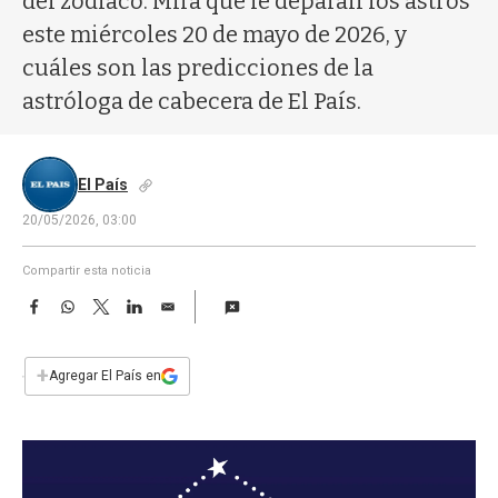
del zodíaco. Mirá qué le deparan los astros
a
este miércoles 20 de mayo de 2026, y
cuáles son las predicciones de la
astróloga de cabecera de El País.
El País
20/05/2026, 03:00
Compartir esta noticia
F
W
T
L
E
a
h
w
i
m
c
a
i
n
a
e
t
t
k
i
+
Agregar El País en
b
s
t
e
l
o
A
e
d
o
p
r
I
k
p
n