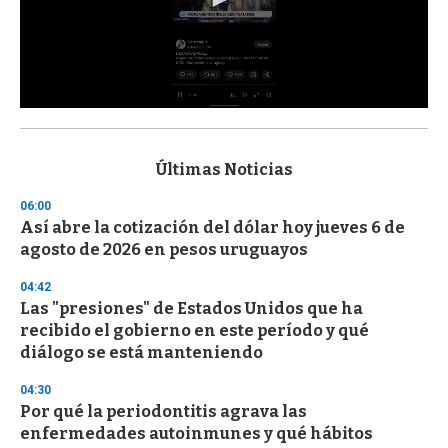
0
s
e
c
Últimas Noticias
o
n
06:00
d
Así abre la cotización del dólar hoy jueves 6 de
s
o
agosto de 2026 en pesos uruguayos
f
3
04:42
3
s
Las "presiones" de Estados Unidos que ha
e
recibido el gobierno en este período y qué
c
diálogo se está manteniendo
o
n
d
04:30
s
Por qué la periodontitis agrava las
enfermedades autoinmunes y qué hábitos