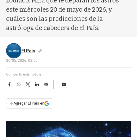
zodíaco. Mirá qué le deparan los astros
a
este miércoles 20 de mayo de 2026, y
cuáles son las predicciones de la
astróloga de cabecera de El País.
El País
20/05/2026, 03:00
Compartir esta noticia
F
W
T
L
E
a
h
w
i
m
c
a
i
n
a
e
t
t
k
i
+
Agregar El País en
b
s
t
e
l
o
A
e
d
o
p
r
I
k
p
n