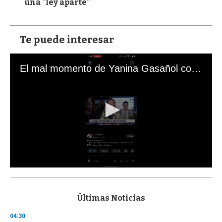
una "ley aparte"
Te puede interesar
El mal momento de Yanina Gasañol con un hincha argentino en "Subrayado"
0
s
e
c
Últimas Noticias
o
n
04:30
d