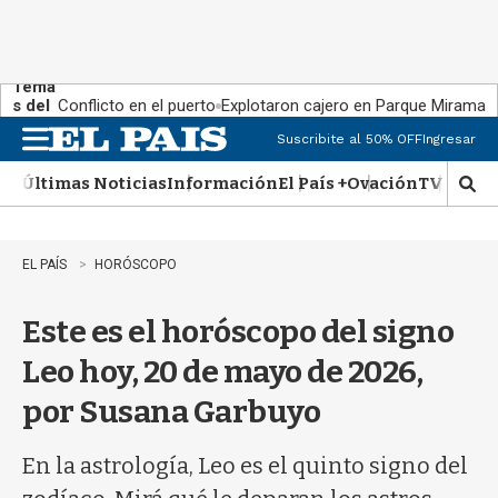
Tema
s del
Conflicto en el puerto
Explotaron cajero en Parque Miramar
día:
Suscribite al 50% OFF
Ingresar
M
e
Últimas Noticias
Información
El País +
Ovación
TV Show
n
M
u
o
s
t
EL PAÍS
HORÓSCOPO
r
a
Este es el horóscopo del signo
r
b
Leo hoy, 20 de mayo de 2026,
�
s
por Susana Garbuyo
q
u
e
En la astrología, Leo es el quinto signo del
d