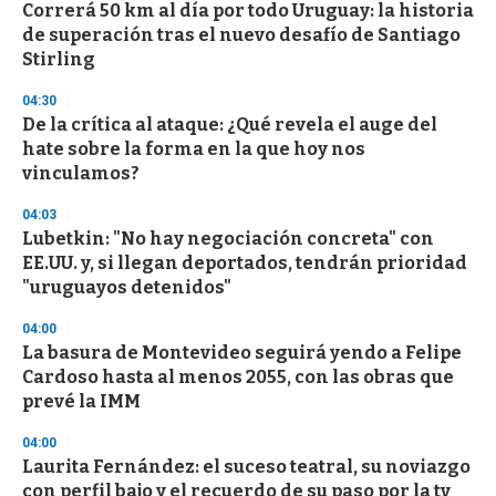
Correrá 50 km al día por todo Uruguay: la historia
s
o
de superación tras el nuevo desafío de Santiago
f
Stirling
3
3
s
04:30
e
De la crítica al ataque: ¿Qué revela el auge del
c
hate sobre la forma en la que hoy nos
o
n
vinculamos?
d
s
04:03
Lubetkin: "No hay negociación concreta" con
EE.UU. y, si llegan deportados, tendrán prioridad
"uruguayos detenidos"
04:00
La basura de Montevideo seguirá yendo a Felipe
Cardoso hasta al menos 2055, con las obras que
prevé la IMM
04:00
Laurita Fernández: el suceso teatral, su noviazgo
con perfil bajo y el recuerdo de su paso por la tv