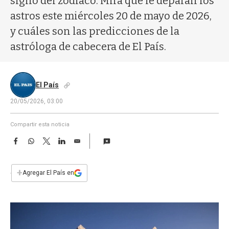
signo del zodíaco. Mirá qué le deparan los
a
astros este miércoles 20 de mayo de 2026,
y cuáles son las predicciones de la
astróloga de cabecera de El País.
El País
20/05/2026, 03:00
Compartir esta noticia
F
W
T
L
E
a
h
w
i
m
c
a
i
n
a
e
t
t
k
i
+
Agregar El País en
b
s
t
e
l
o
A
e
d
o
p
r
I
k
p
n