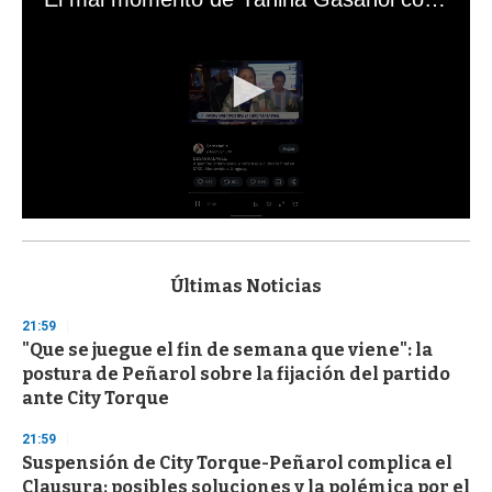
0
s
e
c
Últimas Noticias
o
n
21:59
d
"Que se juegue el fin de semana que viene": la
s
o
postura de Peñarol sobre la fijación del partido
f
ante City Torque
3
3
s
21:59
e
Suspensión de City Torque-Peñarol complica el
c
Clausura: posibles soluciones y la polémica por el
o