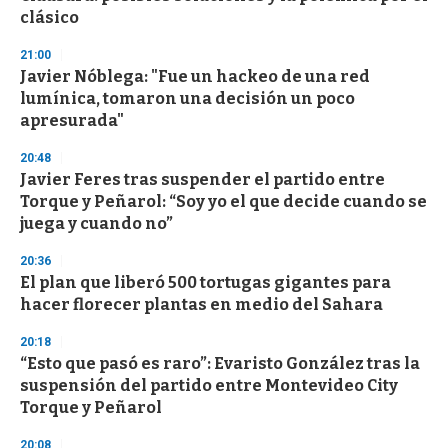
n
clásico
d
s
21:00
Javier Nóblega: "Fue un hackeo de una red
lumínica, tomaron una decisión un poco
apresurada"
20:48
Javier Feres tras suspender el partido entre
Torque y Peñarol: “Soy yo el que decide cuando se
juega y cuando no”
20:36
El plan que liberó 500 tortugas gigantes para
hacer florecer plantas en medio del Sahara
20:18
“Esto que pasó es raro”: Evaristo González tras la
suspensión del partido entre Montevideo City
Torque y Peñarol
20:08