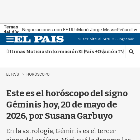
Temas
Negociaciones con EE.UU.
Murió Jorge Messi
Peñarol vs
del día:
Suscribite al 50% OFF
Ingresar
M
e
Últimas Noticias
Información
El País +
Ovación
TV Show
n
M
u
o
s
t
EL PAÍS
HORÓSCOPO
r
a
Este es el horóscopo del signo
r
b
Géminis hoy, 20 de mayo de
�
s
2026, por Susana Garbuyo
q
u
e
En la astrología, Géminis es el tercer
d