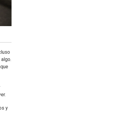
cluso
 algo.
 que
r
er.
os y