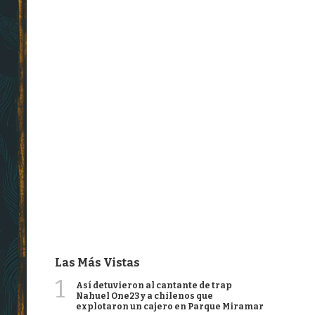
Las Más Vistas
1
Así detuvieron al cantante de trap
Nahuel One23 y a chilenos que
explotaron un cajero en Parque Miramar