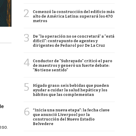
2
Comenzó la construcción del edificio más
alto de América Latina: superará los 470
metros
3
De "la operación no se concretará" a "está
difícil": contrapunto de agentes y
dirigentes de Peñarol por De La Cruz
4
Conductor de "Subrayado" criticó el paro
de maestros y generó un fuerte debate:
"No tiene sentido"
5
Hígado graso: seis bebidas que pueden
ayudar a cuidar la salud hepática y los
hábitos que las complementan
de
6
“Inicia una nueva etapa”: la fecha clave
que anunció Liverpool por la
construcción del Nuevo Estadio
Belvedere
eso.