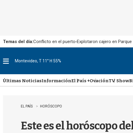
Temas del día:
Conflicto en el puerto
Explotaron cajero en Parque
Montevideo, T 11° H 55%
M
e
n
u
Últimas Noticias
Información
El País +
Ovación
TV Show
B
EL PAÍS
HORÓSCOPO
Este es el horóscopo de