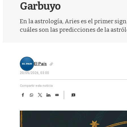
Garbuyo
En la astrología, Aries es el primer sig
cuáles son las predicciones de la astról
El País
20/05/2026, 03:00
Compartir esta noticia
F
W
T
L
E
a
h
w
i
m
c
a
i
n
a
e
t
t
k
i
b
s
t
e
l
o
A
e
d