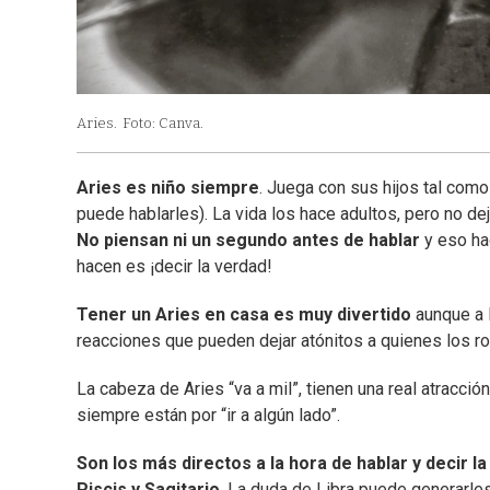
Aries.
Foto: Canva.
Aries es niño siempre
. Juega con sus hijos tal como
puede hablarles). La vida los hace adultos, pero no de
No piensan ni un segundo antes de hablar
y eso ha
hacen es ¡decir la verdad!
Tener un Aries en casa es muy divertido
aunque a l
reacciones que pueden dejar atónitos a quienes los ro
La cabeza de Aries “va a mil”, tienen una real atracció
siempre están por “ir a algún lado”.
Son los más directos a la hora de hablar y decir l
Piscis y Sagitario
. La duda de Libra puede generarle