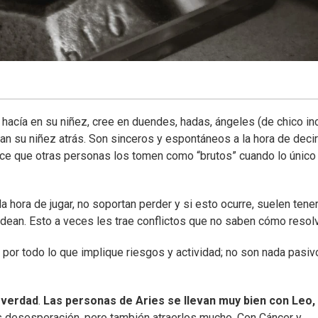
 hacía en su niñez, cree en duendes, hadas, ángeles (de chico in
jan su niñez atrás. Son sinceros y espontáneos a la hora de decir
ce que otras personas los tomen como “brutos” cuando lo único
a hora de jugar, no soportan perder y si esto ocurre, suelen tene
dean. Esto a veces les trae conflictos que no saben cómo resolv
n por todo lo que implique riesgos y actividad; no son nada pasiv
a verdad
.
Las personas de Aries se llevan muy bien con Leo,
s desesperación, pero también atraerlos mucho. Con Cáncer y