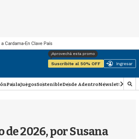
 a Cardama
En Clave País
Suscribite al 50% OFF
Ingresar
ión
Paula
Juegos
Sostenible
Desde Adentro
Newsletter
Podca
M
o
s
t
r
a
r
yo de 2026, por Susana
b
�