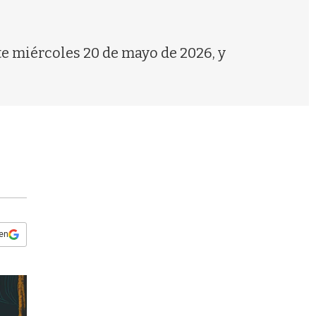
s
q
u
e
ste miércoles 20 de mayo de 2026, y
d
a
 en