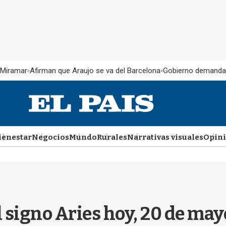
 Miramar
Afirman que Araujo se va del Barcelona
Gobierno demanda
ienestar
Negocios
Mundo
Rurales
Narrativas visuales
Opin
l signo Aries hoy, 20 de ma