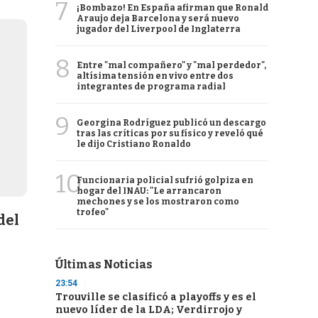
7
¡Bombazo! En España afirman que Ronald
Araujo deja Barcelona y será nuevo
jugador del Liverpool de Inglaterra
8
Entre "mal compañero" y "mal perdedor",
altísima tensión en vivo entre dos
integrantes de programa radial
9
Georgina Rodríguez publicó un descargo
tras las críticas por su físico y reveló qué
le dijo Cristiano Ronaldo
10
Funcionaria policial sufrió golpiza en
hogar del INAU: "Le arrancaron
mechones y se los mostraron como
trofeo"
del
Últimas Noticias
23:54
Trouville se clasificó a playoffs y es el
nuevo líder de la LDA; Verdirrojo y