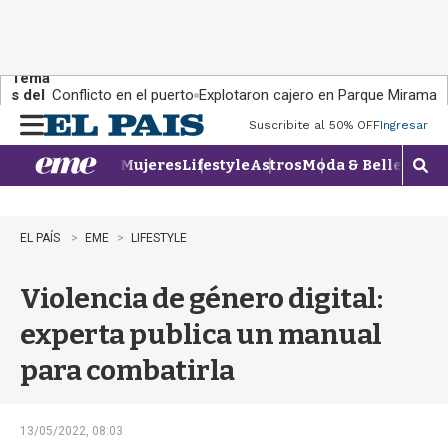
Tema
s del
Conflicto en el puerto
Explotaron cajero en Parque Miramar
día:
Suscribite al 50% OFF
Ingresar
M
e
Mujeres
Lifestyle
Astros
Moda & Belleza
Con
n
M
u
o
s
t
EL PAÍS
EME
LIFESTYLE
r
a
Violencia de género digital:
r
b
experta publica un manual
�
s
para combatirla
q
u
e
d
13/05/2022, 08:03