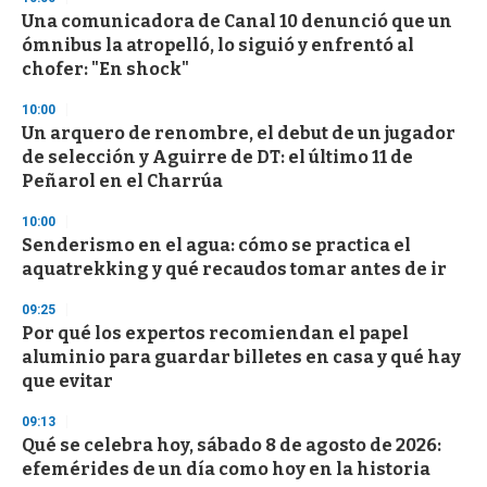
d
Una comunicadora de Canal 10 denunció que un
s
o
ómnibus la atropelló, lo siguió y enfrentó al
f
chofer: "En shock"
3
3
s
10:00
e
Un arquero de renombre, el debut de un jugador
c
de selección y Aguirre de DT: el último 11 de
o
n
Peñarol en el Charrúa
d
s
10:00
Senderismo en el agua: cómo se practica el
aquatrekking y qué recaudos tomar antes de ir
09:25
Por qué los expertos recomiendan el papel
aluminio para guardar billetes en casa y qué hay
que evitar
09:13
Qué se celebra hoy, sábado 8 de agosto de 2026:
efemérides de un día como hoy en la historia