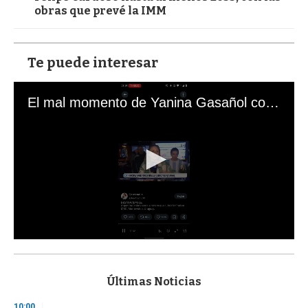
obras que prevé la IMM
Te puede interesar
El mal momento de Yanina Gasañol con un hincha argentino en "Subrayado"
0
s
e
c
Últimas Noticias
o
n
10:00