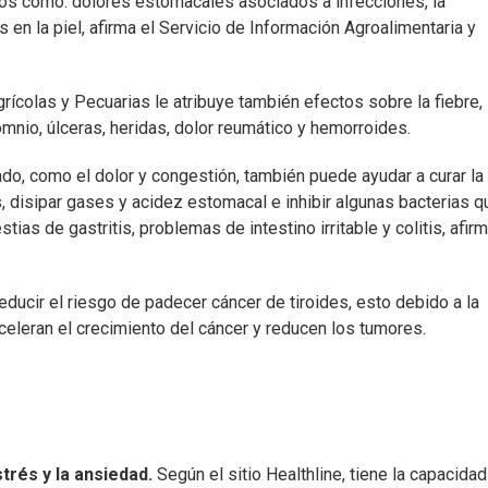
os cómo: dolores estomacales asociados a infecciones, la
 en la piel, afirma el Servicio de Información Agroalimentaria y
grícolas y Pecuarias le atribuye también efectos sobre la fiebre,
io, úlceras, heridas, dolor reumático y hemorroides.
do, como el dolor y congestión, también puede ayudar a curar la
os, disipar gases y acidez estomacal e inhibir algunas bacterias q
as de gastritis, problemas de intestino irritable y colitis, afirm
educir el riesgo de padecer cáncer de tiroides, esto debido a la
eleran el crecimiento del cáncer y reducen los tumores.
trés y la ansiedad.
Según el sitio Healthline, tiene la capacida