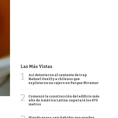
Las Más Vistas
1
Así detuvieron al cantante de trap
Nahuel One23 y a chilenos que
explotaron un cajero en Parque Miramar
2
Comenzó la construcción del edificio más
alto de América Latina: superará los 470
metros
Hígado graso: seis bebidas que pueden