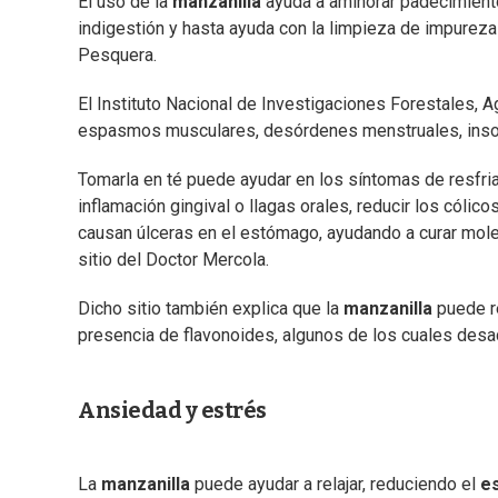
El uso de la
manzanilla
ayuda a aminorar padecimient
indigestión y hasta ayuda con la limpieza de impurezas
Pesquera.
El Instituto Nacional de Investigaciones Forestales, A
espasmos musculares, desórdenes menstruales, insomn
Tomarla en té puede ayudar en los síntomas de resfria
inflamación gingival o llagas orales, reducir los cólic
causan úlceras en el estómago, ayudando a curar molesti
sitio del Doctor Mercola.
Dicho sitio también explica que la
manzanilla
puede r
presencia de flavonoides, algunos de los cuales desac
Ansiedad y estrés
La
manzanilla
puede ayudar a relajar, reduciendo el
es