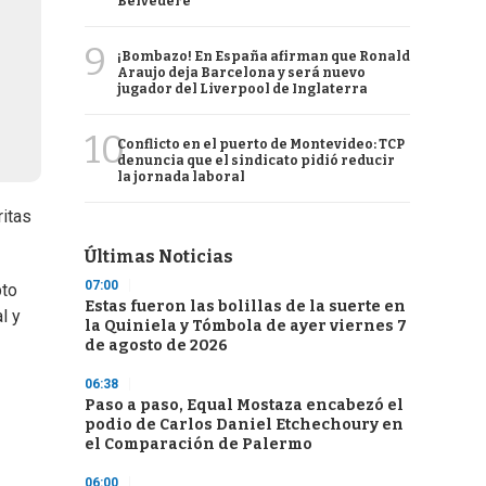
Belvedere
9
¡Bombazo! En España afirman que Ronald
Araujo deja Barcelona y será nuevo
jugador del Liverpool de Inglaterra
10
Conflicto en el puerto de Montevideo: TCP
denuncia que el sindicato pidió reducir
la jornada laboral
ritas
Últimas Noticias
07:00
pto
Estas fueron las bolillas de la suerte en
l y
la Quiniela y Tómbola de ayer viernes 7
de agosto de 2026
06:38
Paso a paso, Equal Mostaza encabezó el
podio de Carlos Daniel Etchechoury en
el Comparación de Palermo
06:00