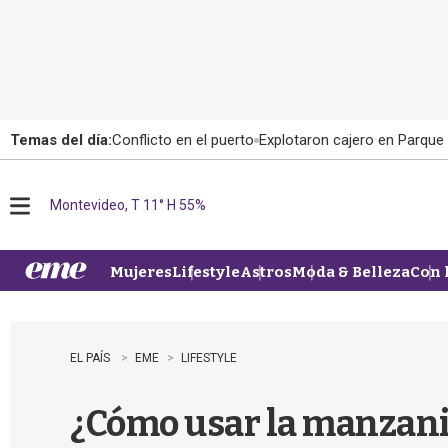
Temas del día:
Conflicto en el puerto
Explotaron cajero en Parque
Montevideo, T 11° H 55%
M
e
n
u
Mujeres
Lifestyle
Astros
Moda & Belleza
Con 
EL PAÍS
EME
LIFESTYLE
¿Cómo usar la manzanil