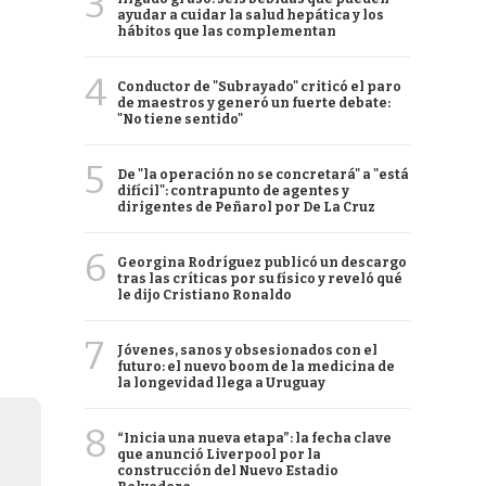
3
ayudar a cuidar la salud hepática y los
hábitos que las complementan
4
Conductor de "Subrayado" criticó el paro
de maestros y generó un fuerte debate:
"No tiene sentido"
5
De "la operación no se concretará" a "está
difícil": contrapunto de agentes y
dirigentes de Peñarol por De La Cruz
6
Georgina Rodríguez publicó un descargo
tras las críticas por su físico y reveló qué
le dijo Cristiano Ronaldo
7
Jóvenes, sanos y obsesionados con el
futuro: el nuevo boom de la medicina de
la longevidad llega a Uruguay
8
“Inicia una nueva etapa”: la fecha clave
que anunció Liverpool por la
construcción del Nuevo Estadio