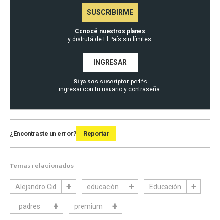
SUSCRIBIRME
Conocé nuestros planes
y disfrutá de El País sin límites.
INGRESAR
Si ya sos suscriptor
podés
ingresar con tu usuario y contraseña.
¿Encontraste un error?
Reportar
Temas relacionados
Alejandro Cid
educación
Educación
padres
premium