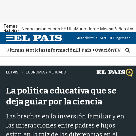
Temas
Negociaciones con EE.UU.
Murió Jorge Messi
Peñarol vs
del día:
Suscribite al 50% OFF
Ingresar
M
e
Últimas Noticias
Información
El País +
Ovación
TV Show
n
M
u
o
s
t
EL PAÍS
ECONOMÍA Y MERCADO
r
a
La política educativa que se
r
b
deja guiar por la ciencia
�
s
q
Las brechas en la inversión familiar y en
u
las interacciones entre padres e hijos
e
d
están en la raíz de las diferencias en el