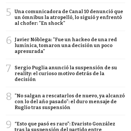
5
Una comunicadora de Canal 10 denunció que
un ómnibus la atropelló, lo siguió y enfrentó
al chofer: "En shock"
6
Javier Nóblega: "Fue un hackeo de una red
lumínica, tomaron una decisión un poco
apresurada"
7
Sergio Puglia anunció la suspensión de su
reality: el curioso motivo detrás de la
decisión
8
"No salgan a rescatarlos de nuevo, ya alcanzó
con lo del año pasado": el duro mensaje de
Ruglio tras suspensión
9
“Esto que pasó es raro”: Evaristo González
tras la suspensión del partido entre