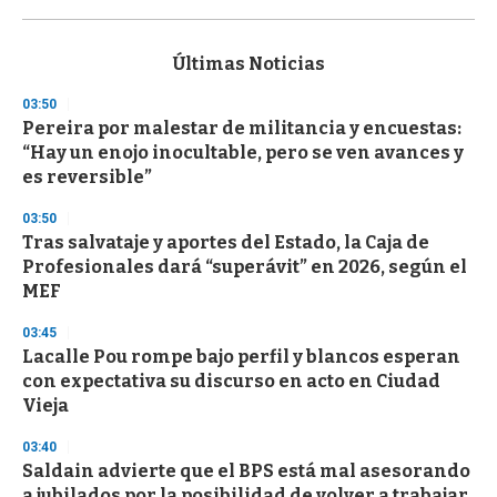
0
s
e
c
Últimas Noticias
o
n
03:50
d
Pereira por malestar de militancia y encuestas:
s
o
“Hay un enojo inocultable, pero se ven avances y
f
es reversible”
3
3
s
03:50
e
Tras salvataje y aportes del Estado, la Caja de
c
Profesionales dará “superávit” en 2026, según el
o
n
MEF
d
s
03:45
Lacalle Pou rompe bajo perfil y blancos esperan
con expectativa su discurso en acto en Ciudad
Vieja
03:40
Saldain advierte que el BPS está mal asesorando
a jubilados por la posibilidad de volver a trabajar