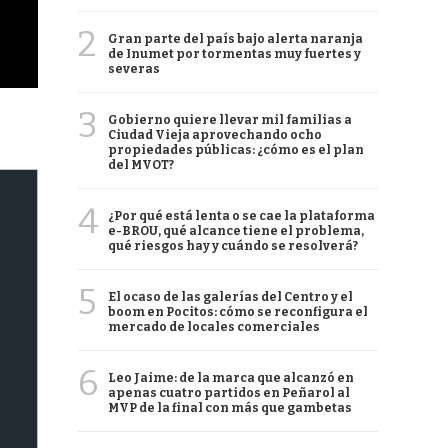
2
Gran parte del país bajo alerta naranja
de Inumet por tormentas muy fuertes y
severas
3
Gobierno quiere llevar mil familias a
Ciudad Vieja aprovechando ocho
propiedades públicas: ¿cómo es el plan
del MVOT?
4
¿Por qué está lenta o se cae la plataforma
e-BROU, qué alcance tiene el problema,
qué riesgos hay y cuándo se resolverá?
5
El ocaso de las galerías del Centro y el
boom en Pocitos: cómo se reconfigura el
mercado de locales comerciales
6
Leo Jaime: de la marca que alcanzó en
apenas cuatro partidos en Peñarol al
MVP de la final con más que gambetas