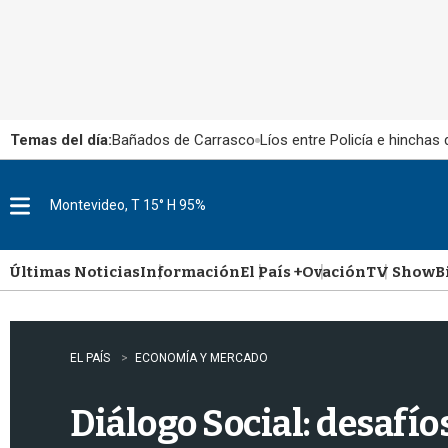
Temas del día:
Bañados de Carrasco
Líos entre Policía e hinchas
Montevideo, T 15° H 95%
M
e
n
u
Últimas Noticias
Información
El País +
Ovación
TV Show
B
EL PAÍS
ECONOMÍA Y MERCADO
Diálogo Social: desafí