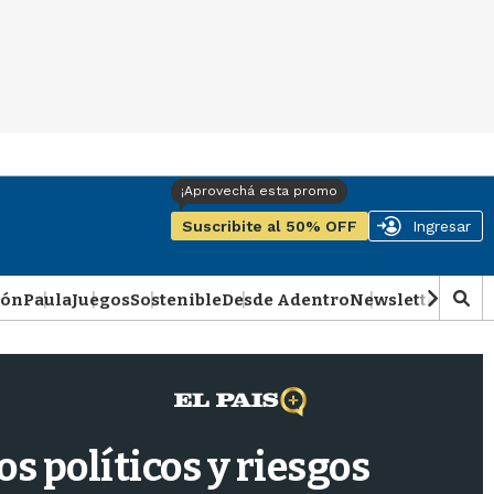
Suscribite al 50% OFF
Ingresar
ión
Paula
Juegos
Sostenible
Desde Adentro
Newsletter
Podca
M
o
s
t
r
a
r
s políticos y riesgos
b
�