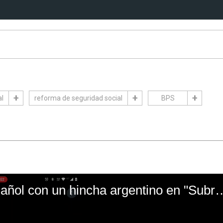
al
reforma de seguridad social
BPS
El mal momento de Yanina Gasañol con un hin