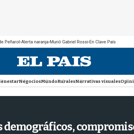
 de Peñarol
Alerta naranja
Murió Gabriel Rossi
En Clave País
ienestar
Negocios
Mundo
Rurales
Narrativas visuales
Opin
os demográficos, compromiso