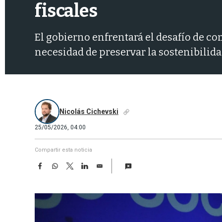
fiscales
El gobierno enfrentará el desafío de c
necesidad de preservar la sostenibilid
Nicolás Cichevski
25/05/2026, 04:00
Compartir esta noticia
F
W
T
L
E
a
h
w
i
m
c
a
i
n
a
e
t
t
k
i
b
s
t
e
l
o
A
e
d