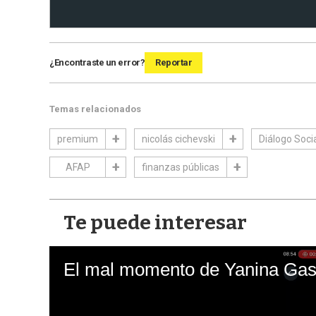
¿Encontraste un error?
Reportar
Temas relacionados
premium
nicolás cichevski
Diálogo Soci
AFAP
finanzas públicas
Te puede interesar