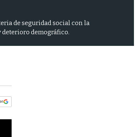
s
q
u
e
ria de seguridad social con la
d
y deterioro demográfico.
a
 en