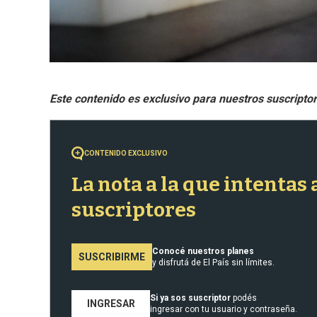
CONTENIDO EXCLUSIVO
La nota a la que intentas
suscriptores
Conocé nuestros planes
SUSCRIBIRME
y disfrutá de El País sin límites.
Si ya sos suscriptor
podés
INGRESAR
ingresar con tu usuario y contraseña.