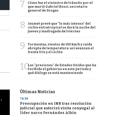
7
Cómo fue el siniestro de tránsito por el
que murió Gabriel Rossi, secretario
general de Drogas
8
Inumet prevé que "lo más intenso" del
ciclón extratropical se dará la noche del
jueves y madrugada del viernes
9
Tormentas, vientos de 100 km/h y caída
abrupta de temperatura: así avanzan el
frente frío y el ciclón
10
Las "presiones" de Estados Unidos que ha
recibido el gobierno en este período y
qué diálogo se está manteniendo
Últimas Noticias
cha argentino en "Subrayado"
16:34
Preocupación en INR tras resolución
judicial que autorizó visita conyugal al
líder narco Fernández Albín