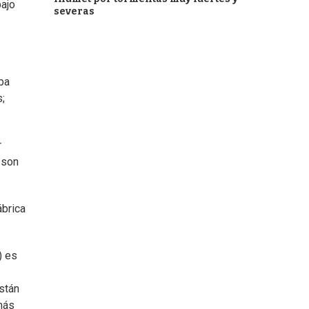
bajo
severas
ba
s;
r
 son
ábrica
) es
istán
más