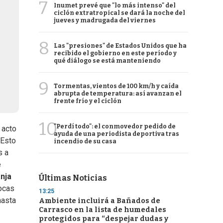
7
Inumet prevé que "lo más intenso" del
ciclón extratropical se dará la noche del
jueves y madrugada del viernes
8
Las "presiones" de Estados Unidos que ha
recibido el gobierno en este período y
qué diálogo se está manteniendo
9
Tormentas, vientos de 100 km/h y caída
abrupta de temperatura: así avanzan el
frente frío y el ciclón
10
"Perdí todo": el conmovedor pedido de
 acto
ayuda de una periodista deportiva tras
 Esto
incendio de su casa
s a
e
nja
Últimas Noticias
pocas
13:25
hasta
Ambiente incluirá a Bañados de
Carrasco en la lista de humedales
protegidos para “despejar dudas y