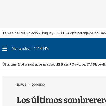
Temas del día:
Relación Uruguay - EE.UU.
Alerta naranja
Murió Gabr
Montevideo, T 14° H 94%
M
e
n
u
Últimas Noticias
Información
El País +
Ovación
TV Show
B
EL PAÍS
DOMINGO
Los últimos sombrerer