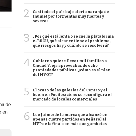
2
Casi todo el país bajo alerta naranja de
Inumet por tormentas muy fuertes y
severas
3
¿Por qué está lenta o se cae la plataforma
e-BROU, qué alcance tiene el problema,
qué riesgos hay y cuándo se resolverá?
4
Gobierno quiere llevar mil familias a
Ciudad Vieja aprovechando ocho
propiedades públicas: ¿cómo es el plan
del MVOT?
5
El ocaso de las galerías del Centro y el
boom en Pocitos: cómo se reconfigura el
mercado de locales comerciales
ona de
e en
6
Leo Jaime: de la marca que alcanzó en
apenas cuatro partidos en Peñarol al
MVP de la final con más que gambetas