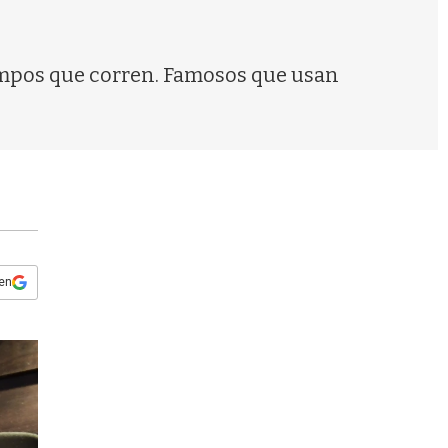
s
q
u
e
iempos que corren. Famosos que usan
d
a
 en