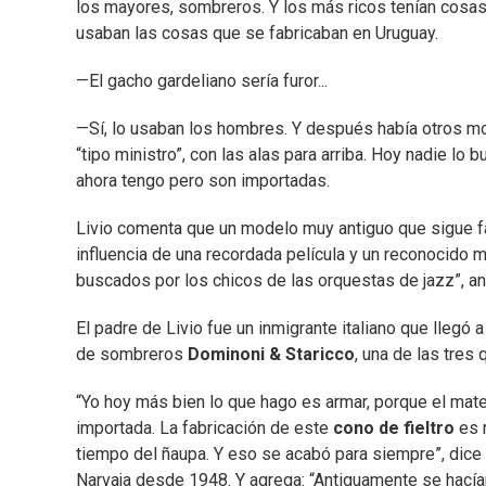
los mayores, sombreros. Y los más ricos tenían cosas 
usaban las cosas que se fabricaban en Uruguay.
—El gacho gardeliano sería furor...
—Sí, lo usaban los hombres. Y después había otros m
“tipo ministro”, con las alas para arriba. Hoy nadie lo
ahora tengo pero son importadas.
Livio comenta que un modelo muy antiguo que sigue f
influencia de una recordada película y un reconocido 
buscados por los chicos de las orquestas de jazz”, an
El padre de Livio fue un inmigrante italiano que llegó
de sombreros
Dominoni & Staricco
, una de las tres 
“Yo hoy más bien lo que hago es armar, porque el mate
importada. La fabricación de este
cono de fieltro
es m
tiempo del ñaupa. Y eso se acabó para siempre”, dice e
Narvaja desde 1948. Y agrega: “Antiguamente se hacían 