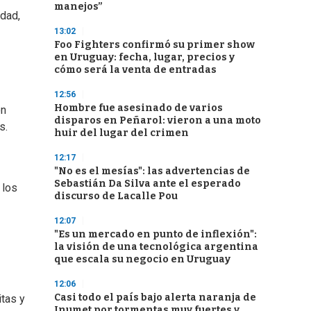
manejos”
idad,
13:02
Foo Fighters confirmó su primer show
en Uruguay: fecha, lugar, precios y
cómo será la venta de entradas
12:56
Hombre fue asesinado de varios
on
disparos en Peñarol: vieron a una moto
s.
huir del lugar del crimen
12:17
"No es el mesías": las advertencias de
Sebastián Da Silva ante el esperado
 los
discurso de Lacalle Pou
12:07
"Es un mercado en punto de inflexión":
la visión de una tecnológica argentina
que escala su negocio en Uruguay
12:06
Casi todo el país bajo alerta naranja de
itas y
Inumet por tormentas muy fuertes y