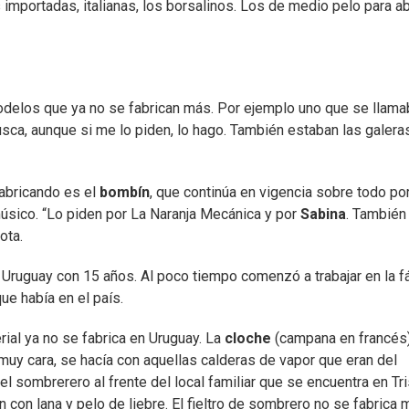
importadas, italianas, los borsalinos. Los de medio pelo para a
odelos que ya no se fabrican más. Por ejemplo uno que se llama
 busca, aunque si me lo piden, lo hago. También estaban las galera
abricando es el
bombín
, que continúa en vigencia sobre todo po
músico. “Lo piden por La Naranja Mecánica y por
Sabina
. También
ota.
 a Uruguay con 15 años. Al poco tiempo comenzó a trabajar en la f
que había en el país.
rial ya no se fabrica en Uruguay. La
cloche
(campana en francés
uy cara, se hacía con aquellas calderas de vapor que eran del
l sombrerero al frente del local familiar que se encuentra en Tr
con lana y pelo de liebre. El fieltro de sombrero no se fabrica 