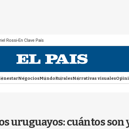
iel Rossi
En Clave País
ienestar
Negocios
Mundo
Rurales
Narrativas visuales
Opin
os uruguayos: cuántos son 