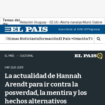
Temas del
Relación Uruguay - EE.UU.
Alerta naranja
Murió Gabriel 
día:
Suscribite al 50% OFF
Ingresar
M
e
Últimas Noticias
Información
El País +
Ovación
TV Show
n
M
u
o
s
t
EL PAÍS
CULTURAL
r
a
HAY QUE LEER
r
b
La actualidad de Hannah
�
s
Arendt para ir contra la
q
posverdad, la mentira y los
u
e
hechos alternativos
d