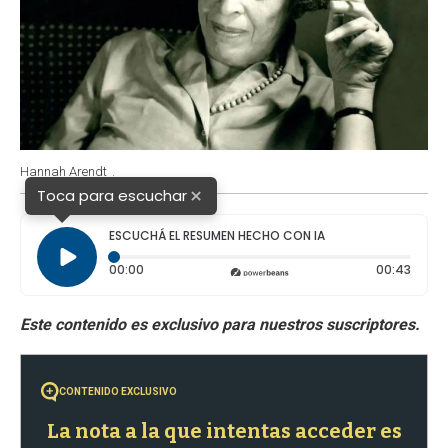
Hannah Arendt
.
×
Toca para escuchar
ESCUCHÁ EL RESUMEN HECHO CON IA
Tiempo transcurrido: 0 segundos
Durac
00:00
00:43
CONTENIDO EXCLUSIVO
La nota a la que intentas acceder es