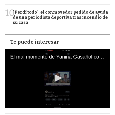
10
"Perdí todo": el conmovedor pedido de ayuda
de una periodista deportiva tras incendio de
su casa
Te puede interesar
El mal momento de Yanina Gasañol con un hincha argentino en "Subrayado"
0
s