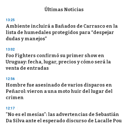
e
c
Últimas Noticias
o
n
13:25
d
Ambiente incluirá a Bañados de Carrasco en la
s
o
lista de humedales protegidos para “despejar
f
dudas y manejos”
3
3
s
13:02
e
Foo Fighters confirmó su primer show en
c
Uruguay: fecha, lugar, precios y cómo será la
o
n
venta de entradas
d
s
12:56
Hombre fue asesinado de varios disparos en
Peñarol: vieron a una moto huir del lugar del
crimen
12:17
"No es el mesías": las advertencias de Sebastián
Da Silva ante el esperado discurso de Lacalle Pou