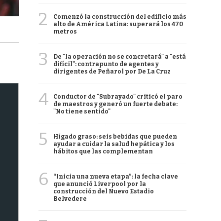
2
Comenzó la construcción del edificio más
alto de América Latina: superará los 470
metros
3
De "la operación no se concretará" a "está
difícil": contrapunto de agentes y
dirigentes de Peñarol por De La Cruz
4
Conductor de "Subrayado" criticó el paro
de maestros y generó un fuerte debate:
"No tiene sentido"
5
Hígado graso: seis bebidas que pueden
ayudar a cuidar la salud hepática y los
hábitos que las complementan
6
“Inicia una nueva etapa”: la fecha clave
que anunció Liverpool por la
construcción del Nuevo Estadio
Belvedere