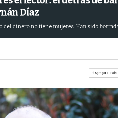
es el lector: el detrás de b
rnán Díaz
 del dinero no tiene mujeres. Han sido borrad
+
Agregar El País