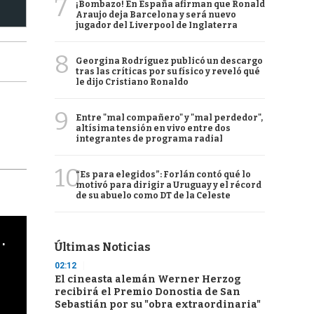
7
¡Bombazo! En España afirman que Ronald
Araujo deja Barcelona y será nuevo
jugador del Liverpool de Inglaterra
8
Georgina Rodríguez publicó un descargo
tras las críticas por su físico y reveló qué
le dijo Cristiano Ronaldo
9
Entre "mal compañero" y "mal perdedor",
altísima tensión en vivo entre dos
integrantes de programa radial
10
“Es para elegidos”: Forlán contó qué lo
motivó para dirigir a Uruguay y el récord
de su abuelo como DT de la Celeste
cha argentino en "Subrayado"
Últimas Noticias
02:12
El cineasta alemán Werner Herzog
recibirá el Premio Donostia de San
Sebastián por su "obra extraordinaria"