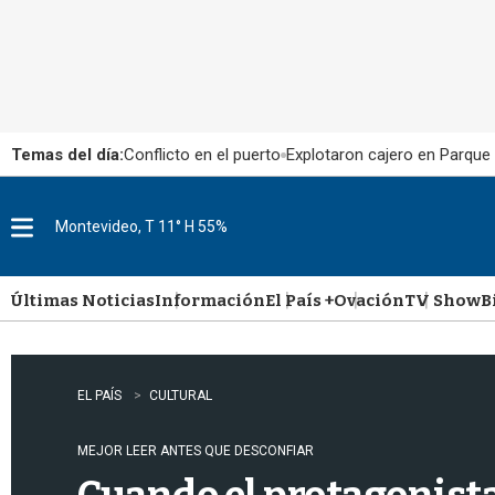
Temas del día:
Conflicto en el puerto
Explotaron cajero en Parque
Montevideo, T 11° H 55%
M
e
n
u
Últimas Noticias
Información
El País +
Ovación
TV Show
B
EL PAÍS
CULTURAL
MEJOR LEER ANTES QUE DESCONFIAR