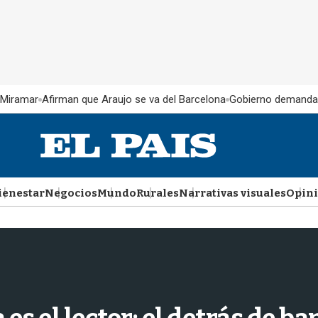
 Miramar
Afirman que Araujo se va del Barcelona
Gobierno demanda
ienestar
Negocios
Mundo
Rurales
Narrativas visuales
Opin