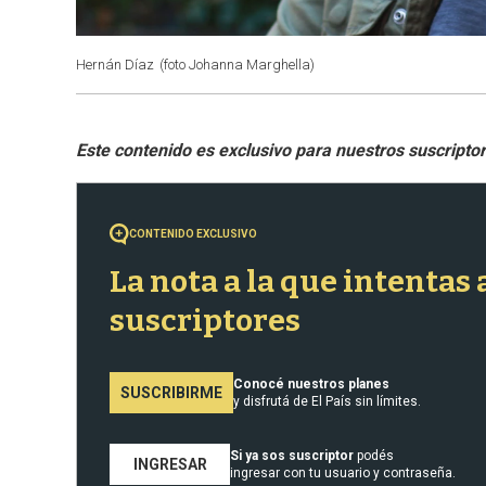
Hernán Díaz
(foto Johanna Marghella)
CONTENIDO EXCLUSIVO
La nota a la que intentas
suscriptores
Conocé nuestros planes
SUSCRIBIRME
y disfrutá de El País sin límites.
Si ya sos suscriptor
podés
INGRESAR
ingresar con tu usuario y contraseña.