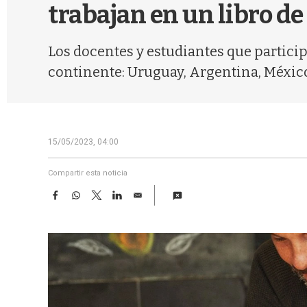
trabajan en un libro de
Los docentes y estudiantes que particip
continente: Uruguay, Argentina, México
15/05/2023, 04:00
Compartir esta noticia
F
W
T
L
E
a
h
w
i
m
c
a
i
n
a
e
t
t
k
i
b
s
t
e
l
o
A
e
d
o
p
r
I
k
p
n