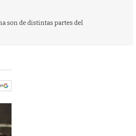
s
q
u
e
a son de distintas partes del
d
a
 en