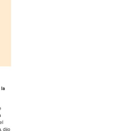
 la
e
a
el
 dijo