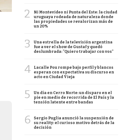
2
Ni Montevideo ni Punta del Este: la ciudad
uruguaya rodeada de naturaleza donde
las propiedades se revalorizan más de
un 20%
3
Una estrella de la televisión argentina
fue a ver el show de Gustaf y quedó
deslumbrada: "Quiero trabajar con vos"
4
Lacalle Pou rompe bajo perfil y blancos
esperan con expectativa su discurso en
acto en Ciudad Vieja
5
Un día en Cerro Norte: un disparo en el
pie en medio de recorrida de El País y la
tensión latente entre bandas
6
Sergio Puglia anunció la suspensión de
su reality: el curioso motivo detrás de la
decisión