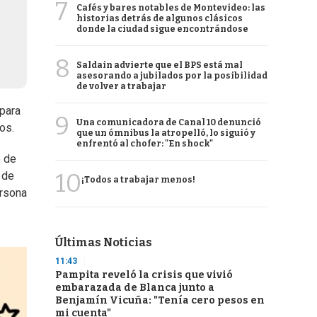
7
Cafés y bares notables de Montevideo: las
historias detrás de algunos clásicos
donde la ciudad sigue encontrándose
8
Saldain advierte que el BPS está mal
asesorando a jubilados por la posibilidad
de volver a trabajar
 para
9
Una comunicadora de Canal 10 denunció
os.
que un ómnibus la atropelló, lo siguió y
enfrentó al chofer: "En shock"
o de
10
 de
¡Todos a trabajar menos!
ersona
Últimas Noticias
11:43
Pampita reveló la crisis que vivió
embarazada de Blanca junto a
Benjamín Vicuña: "Tenía cero pesos en
mi cuenta"