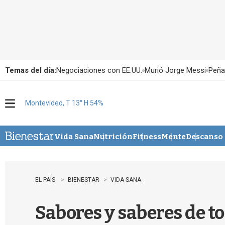
Temas del día:
Negociaciones con EE.UU.
Murió Jorge Messi
Peña
Montevideo, T 13° H 54%
M
e
n
u
Vida Sana
Nutrición
Fitness
Mente
Descanso
EL PAÍS
BIENESTAR
VIDA SANA
Sabores y saberes de t