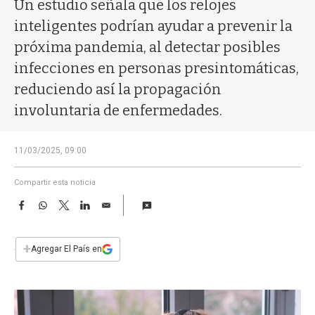
a
Un estudio señala que los relojes
inteligentes podrían ayudar a prevenir la
próxima pandemia, al detectar posibles
infecciones en personas presintomáticas,
reduciendo así la propagación
involuntaria de enfermedades.
11/03/2025, 09:00
Compartir esta noticia
F
W
T
L
E
a
h
w
i
m
c
a
i
n
a
e
t
t
k
i
+
Agregar El País en
b
s
t
e
l
o
A
e
d
o
p
r
I
k
p
n