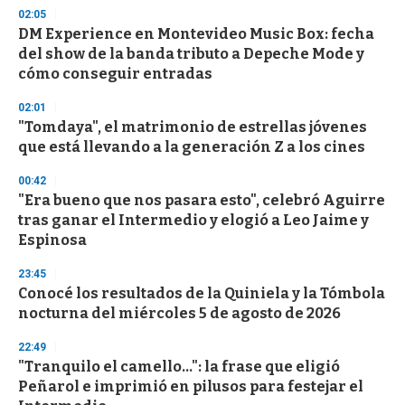
n
02:05
d
DM Experience en Montevideo Music Box: fecha
s
o
del show de la banda tributo a Depeche Mode y
f
cómo conseguir entradas
3
3
s
02:01
e
"Tomdaya", el matrimonio de estrellas jóvenes
c
que está llevando a la generación Z a los cines
o
n
d
00:42
s
"Era bueno que nos pasara esto", celebró Aguirre
tras ganar el Intermedio y elogió a Leo Jaime y
Espinosa
23:45
Conocé los resultados de la Quiniela y la Tómbola
nocturna del miércoles 5 de agosto de 2026
22:49
"Tranquilo el camello...": la frase que eligió
Peñarol e imprimió en pilusos para festejar el