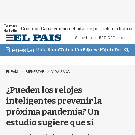
Temas
Conexión Ganadera
Inumet advierte por ciclón extratropi
del día:
Suscribite al 50% OFF
Ingresar
M
e
Vida Sana
Nutrición
Fitness
Mente
Descans
n
M
u
o
s
t
EL PAÍS
BIENESTAR
VIDA SANA
r
a
¿Pueden los relojes
r
b
inteligentes prevenir la
�
s
próxima pandemia? Un
q
u
estudio sugiere que sí
e
d