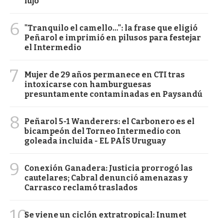
lujo
6
"Tranquilo el camello...": la frase que eligió
Peñarol e imprimió en pilusos para festejar
el Intermedio
7
Mujer de 29 años permanece en CTI tras
intoxicarse con hamburguesas
presuntamente contaminadas en Paysandú
8
Peñarol 5-1 Wanderers: el Carbonero es el
bicampeón del Torneo Intermedio con
goleada incluida - EL PAÍS Uruguay
9
Conexión Ganadera: Justicia prorrogó las
cautelares; Cabral denunció amenazas y
Carrasco reclamó traslados
10
Se viene un ciclón extratropical: Inumet