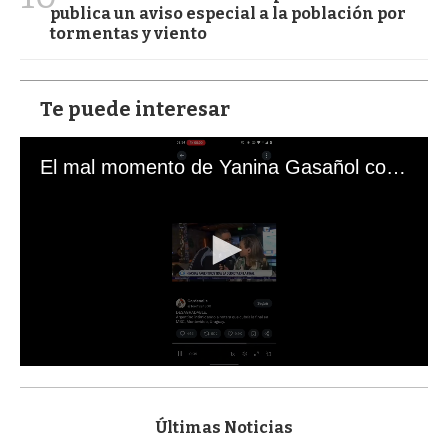
publica un aviso especial a la población por
tormentas y viento
Te puede interesar
El mal momento de Yanina Gasañol con un hincha argentino en "Subrayado"
0
s
e
c
Últimas Noticias
o