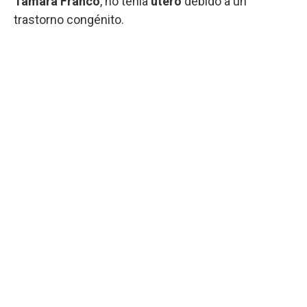
Tamara Franco
, no tenía
útero
debido a un
trastorno congénito.