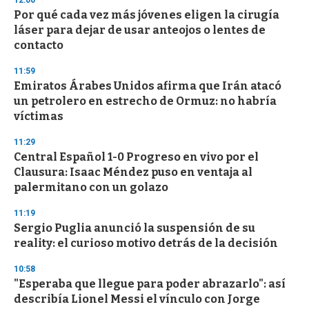
12:00
s
Por qué cada vez más jóvenes eligen la cirugía
láser para dejar de usar anteojos o lentes de
contacto
11:59
Emiratos Árabes Unidos afirma que Irán atacó
un petrolero en estrecho de Ormuz: no habría
víctimas
11:29
Central Español 1-0 Progreso en vivo por el
Clausura: Isaac Méndez puso en ventaja al
palermitano con un golazo
11:19
Sergio Puglia anunció la suspensión de su
reality: el curioso motivo detrás de la decisión
10:58
"Esperaba que llegue para poder abrazarlo": así
describía Lionel Messi el vínculo con Jorge