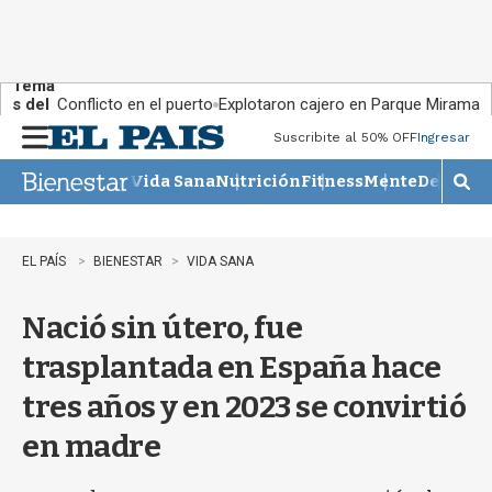
Tema
s del
Conflicto en el puerto
Explotaron cajero en Parque Miramar
día:
Suscribite al 50% OFF
Ingresar
M
e
Vida Sana
Nutrición
Fitness
Mente
Descans
n
M
u
o
s
t
EL PAÍS
BIENESTAR
VIDA SANA
r
a
Nació sin útero, fue
r
b
trasplantada en España hace
�
s
tres años y en 2023 se convirtió
q
u
en madre
e
d