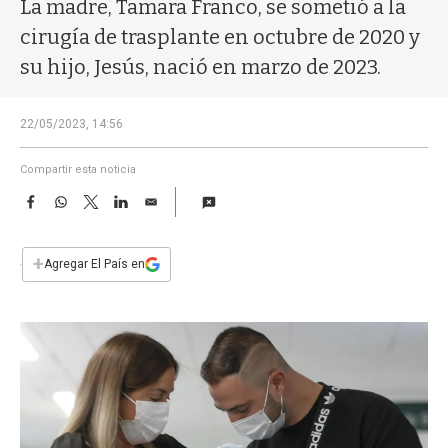
a
La madre, Tamara Franco, se sometió a la
cirugía de trasplante en octubre de 2020 y
su hijo, Jesús, nació en marzo de 2023.
22/05/2023, 14:56
Compartir esta noticia
F
W
T
L
E
a
h
w
i
m
c
a
i
n
a
e
t
t
k
i
+
Agregar El País en
b
s
t
e
l
o
A
e
d
o
p
r
I
k
p
n