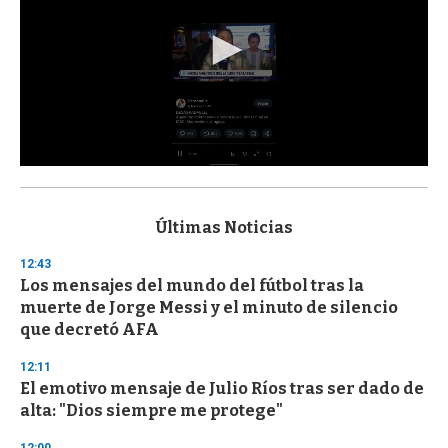
0
s
e
c
Últimas Noticias
o
n
12:43
d
Los mensajes del mundo del fútbol tras la
s
o
muerte de Jorge Messi y el minuto de silencio
f
que decretó AFA
3
3
s
12:11
e
El emotivo mensaje de Julio Ríos tras ser dado de
c
alta: "Dios siempre me protege"
o
n
d