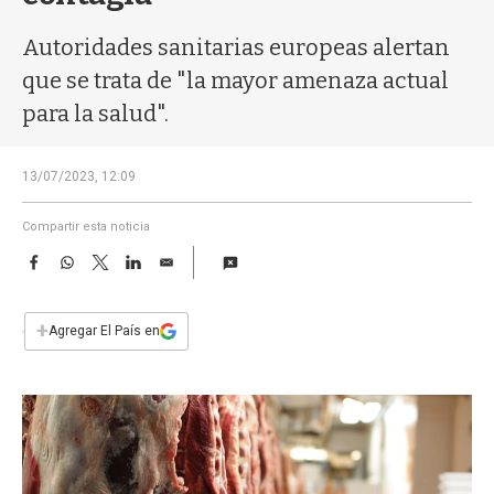
a
Autoridades sanitarias europeas alertan
que se trata de "la mayor amenaza actual
para la salud".
13/07/2023, 12:09
Compartir esta noticia
F
W
T
L
E
a
h
w
i
m
c
a
i
n
a
e
t
t
k
i
+
Agregar El País en
b
s
t
e
l
o
A
e
d
o
p
r
I
k
p
n