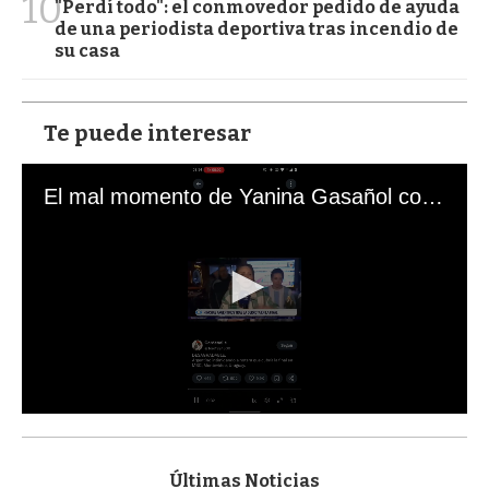
10
"Perdí todo": el conmovedor pedido de ayuda
de una periodista deportiva tras incendio de
su casa
Te puede interesar
El mal momento de Yanina Gasañol con un hincha argentino en "Subrayado"
0
s
e
c
Últimas Noticias