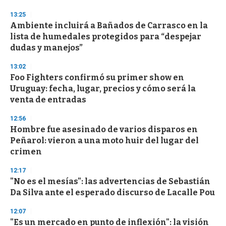
o
n
13:25
d
Ambiente incluirá a Bañados de Carrasco en la
s
o
lista de humedales protegidos para “despejar
f
dudas y manejos”
3
3
s
13:02
e
Foo Fighters confirmó su primer show en
c
Uruguay: fecha, lugar, precios y cómo será la
o
n
venta de entradas
d
s
12:56
Hombre fue asesinado de varios disparos en
Peñarol: vieron a una moto huir del lugar del
crimen
12:17
"No es el mesías": las advertencias de Sebastián
Da Silva ante el esperado discurso de Lacalle Pou
12:07
"Es un mercado en punto de inflexión": la visión