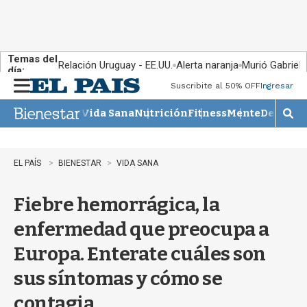
Temas del
Relación Uruguay - EE.UU.
Alerta naranja
Murió Gabriel 
día:
Suscribite al 50% OFF
Ingresar
M
e
Vida Sana
Nutrición
Fitness
Mente
Descans
n
M
u
o
s
t
EL PAÍS
BIENESTAR
VIDA SANA
r
a
Fiebre hemorrágica, la
r
b
enfermedad que preocupa a
�
s
Europa. Enterate cuáles son
q
u
sus síntomas y cómo se
e
d
contagia