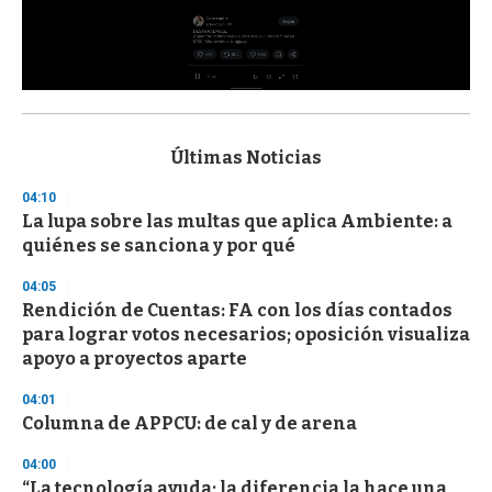
0
s
e
c
Últimas Noticias
o
n
04:10
d
La lupa sobre las multas que aplica Ambiente: a
s
o
quiénes se sanciona y por qué
f
3
04:05
3
s
Rendición de Cuentas: FA con los días contados
e
para lograr votos necesarios; oposición visualiza
c
apoyo a proyectos aparte
o
n
d
04:01
s
Columna de APPCU: de cal y de arena
04:00
“La tecnología ayuda; la diferencia la hace una