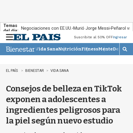
Temas
Negociaciones con EE.UU.
Murió Jorge Messi
Peñarol vs
del día:
Suscribite al 50% OFF
Ingresar
M
e
Vida Sana
Nutrición
Fitness
Mente
Descans
n
M
u
o
s
t
EL PAÍS
BIENESTAR
VIDA SANA
r
a
Consejos de belleza en TikTok
r
b
exponen a adolescentes a
�
s
ingredientes peligrosos para
q
u
la piel según nuevo estudio
e
d