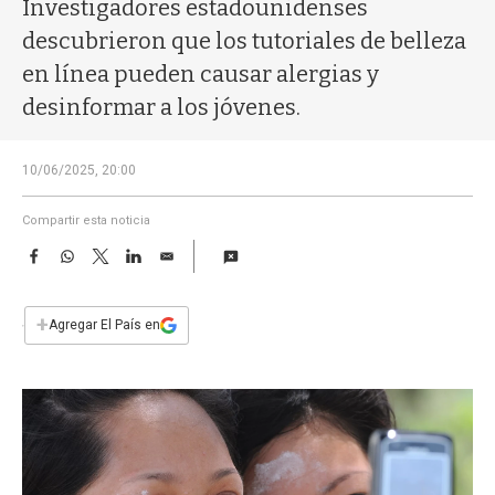
a
Investigadores estadounidenses
descubrieron que los tutoriales de belleza
en línea pueden causar alergias y
desinformar a los jóvenes.
10/06/2025, 20:00
Compartir esta noticia
F
W
T
L
E
a
h
w
i
m
c
a
i
n
a
e
t
t
k
i
+
Agregar El País en
b
s
t
e
l
o
A
e
d
o
p
r
I
k
p
n