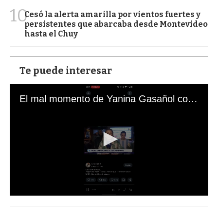
10
Cesó la alerta amarilla por vientos fuertes y
persistentes que abarcaba desde Montevideo
hasta el Chuy
Te puede interesar
El mal momento de Yanina Gasañol con un hincha argentino en "Subrayado"
0
s
e