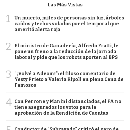
Las Más Vistas
1
Un muerto, miles de personas sin luz, árboles
caídos y techos volados por el temporal que
ameritó alerta roja
2
El ministro de Ganadería, Alfredo Fratti, le
pone un freno a la reducción de la jornada
laboral y pide que los robots aporten al BPS
3
"¡Volvé a Adeom!": el filoso comentario de
Yesty Prieto a Valeria Ripoll en plena Cena de
Famosos
4
Con Perrone y Manini distanciados, el FA no
tiene asegurados los votos para la
aprobación de la Rendición de Cuentas
5
Conductor de "Subrayado" criticó el paro de