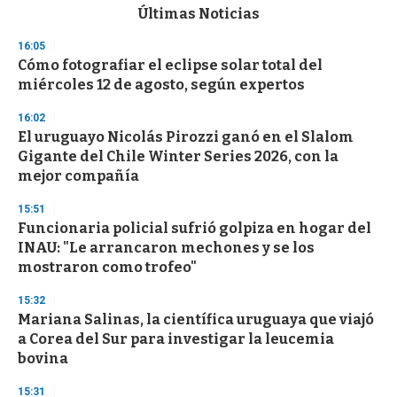
c
Últimas Noticias
o
n
16:05
d
Cómo fotografiar el eclipse solar total del
s
o
miércoles 12 de agosto, según expertos
f
3
16:02
3
s
El uruguayo Nicolás Pirozzi ganó en el Slalom
e
Gigante del Chile Winter Series 2026, con la
c
mejor compañía
o
n
d
15:51
s
Funcionaria policial sufrió golpiza en hogar del
INAU: "Le arrancaron mechones y se los
mostraron como trofeo"
15:32
Mariana Salinas, la científica uruguaya que viajó
a Corea del Sur para investigar la leucemia
bovina
15:31