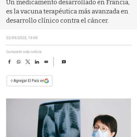
a
Un medicamento desarrollado en Francia,
es la vacuna terapéutica más avanzada en
desarrollo clínico contra el cáncer.
22/09/2023, 10:00
Compartir esta noticia
F
W
T
L
E
a
h
w
i
m
c
a
i
n
a
e
t
t
k
i
+
Agregar El País en
b
s
t
e
l
o
A
e
d
o
p
r
I
k
p
n