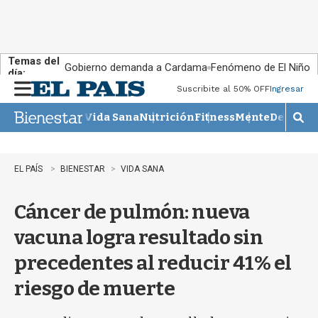
Temas del
Gobierno demanda a Cardama
Fenómeno de El Niño
día:
Suscribite al 50% OFF
Ingresar
M
e
Vida Sana
Nutrición
Fitness
Mente
Descans
n
M
u
o
s
t
EL PAÍS
BIENESTAR
VIDA SANA
r
a
Cáncer de pulmón: nueva
r
b
vacuna logra resultado sin
�
s
precedentes al reducir 41% el
q
u
riesgo de muerte
e
d