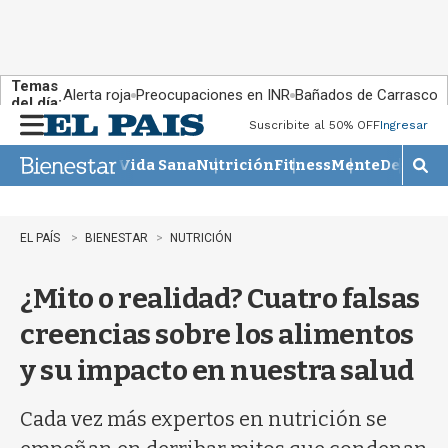
Temas
Alerta roja
Preocupaciones en INR
Bañados de Carrasco
del día:
Suscribite al 50% OFF
Ingresar
M
e
Vida Sana
Nutrición
Fitness
Mente
Descans
n
M
u
o
s
t
EL PAÍS
BIENESTAR
NUTRICIÓN
r
a
¿Mito o realidad? Cuatro falsas
r
b
creencias sobre los alimentos
�
s
y su impacto en nuestra salud
q
u
e
Cada vez más expertos en nutrición se
d