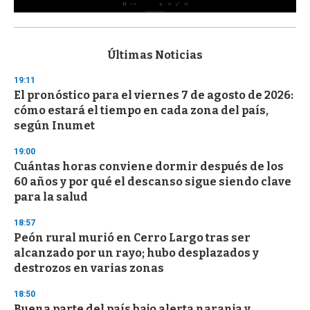
0
s
e
c
Últimas Noticias
o
n
19:11
d
El pronóstico para el viernes 7 de agosto de 2026:
s
o
cómo estará el tiempo en cada zona del país,
f
según Inumet
3
3
s
19:00
e
Cuántas horas conviene dormir después de los
c
60 años y por qué el descanso sigue siendo clave
o
n
para la salud
d
s
18:57
Peón rural murió en Cerro Largo tras ser
alcanzado por un rayo; hubo desplazados y
destrozos en varias zonas
18:50
Buena parte del país bajo alerta naranja y