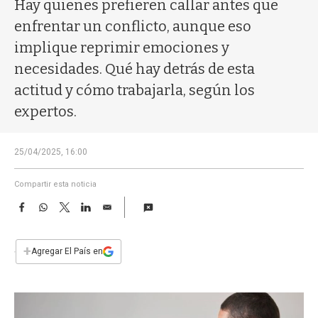
a
Hay quienes prefieren callar antes que
enfrentar un conflicto, aunque eso
implique reprimir emociones y
necesidades. Qué hay detrás de esta
actitud y cómo trabajarla, según los
expertos.
25/04/2025, 16:00
Compartir esta noticia
F
W
T
L
E
a
h
w
i
m
c
a
i
n
a
e
t
t
k
i
+
Agregar El País en
b
s
t
e
l
o
A
e
d
o
p
r
I
k
p
n