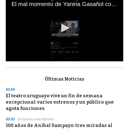
El mal momento de Yanina Gasañol con un hincha argentino en "Subrayado"
0
s
e
c
Últimas Noticias
o
n
02:04
d
El teatro uruguayo vive un fin de semana
s
o
excepcional: varios estrenos y un público que
f
agota funciones
3
3
s
02:03
Exclusivo suscriptores
e
100 años de Aníbal Sampayo: tres miradas al
c