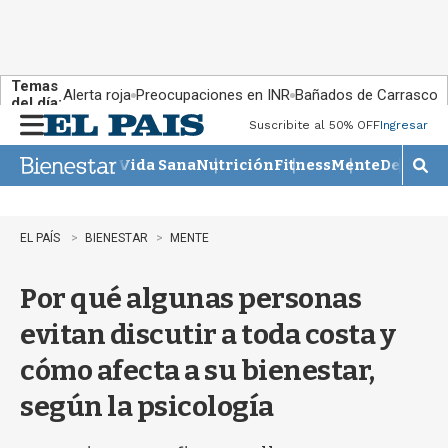
Temas
Alerta roja
Preocupaciones en INR
Bañados de Carrasco
del día:
Suscribite al 50% OFF
Ingresar
M
e
Vida Sana
Nutrición
Fitness
Mente
Descans
n
M
u
o
s
t
EL PAÍS
BIENESTAR
MENTE
r
a
Por qué algunas personas
r
b
evitan discutir a toda costa y
�
s
cómo afecta a su bienestar,
q
u
según la psicología
e
d