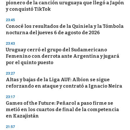
pionero de la canción uruguaya que llegó a Japón
o
n
y conquistó TikTok
d
s
23:45
Conocé los resultados de la Quiniela y la Tómbola
nocturna del jueves 6 de agosto de 2026
23:43
Uruguay cerró el grupo del Sudamericano
Femenino con derrota ante Argentina y jugará
por el quinto puesto
23:27
Altas y bajas de la Liga AUF: Albion se sigue
reforzando en ataque y contrató a Ignacio Neira
23:17
Games of the Future: Peñarol a paso firme se
metió en los cuartos de final de la competencia
en Kazajistán
21:57