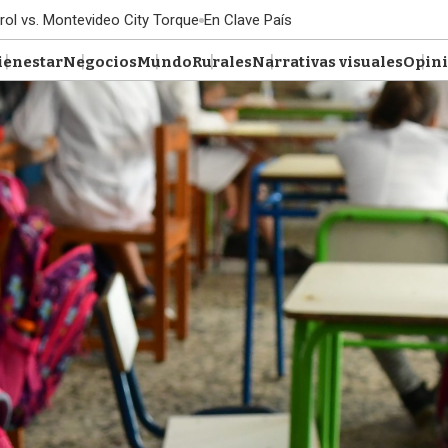
rol vs. Montevideo City Torque
En Clave País
ienestar
Negocios
Mundo
Rurales
Narrativas visuales
Opin