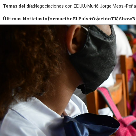
Temas del día:
Negociaciones con EE.UU.
Murió Jorge Messi
Peña
Últimas Noticias
Información
El País +
Ovación
TV Show
B