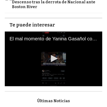
Descenso tras la derrota de Nacional ante
Boston River
Te puede interesar
El mal momento de Yanina Gasañol con un hincha argentino en "Subrayado"
0
s
e
c
Últimas Noticias
o
n