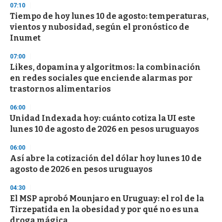
07:10
d
Tiempo de hoy lunes 10 de agosto: temperaturas,
s
o
vientos y nubosidad, según el pronóstico de
f
Inumet
3
3
s
07:00
e
Likes, dopamina y algoritmos: la combinación
c
en redes sociales que enciende alarmas por
o
n
trastornos alimentarios
d
s
06:00
Unidad Indexada hoy: cuánto cotiza la UI este
lunes 10 de agosto de 2026 en pesos uruguayos
06:00
Así abre la cotización del dólar hoy lunes 10 de
agosto de 2026 en pesos uruguayos
04:30
El MSP aprobó Mounjaro en Uruguay: el rol de la
Tirzepatida en la obesidad y por qué no es una
droga mágica