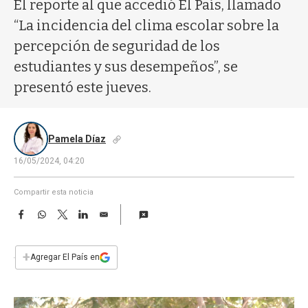
a
El reporte al que accedió El País, llamado
“La incidencia del clima escolar sobre la
percepción de seguridad de los
estudiantes y sus desempeños”, se
presentó este jueves.
Pamela Díaz
16/05/2024, 04:20
Compartir esta noticia
F
W
T
L
E
a
h
w
i
m
c
a
i
n
a
e
t
t
k
i
+
Agregar El País en
b
s
t
e
l
o
A
e
d
o
p
r
I
k
p
n