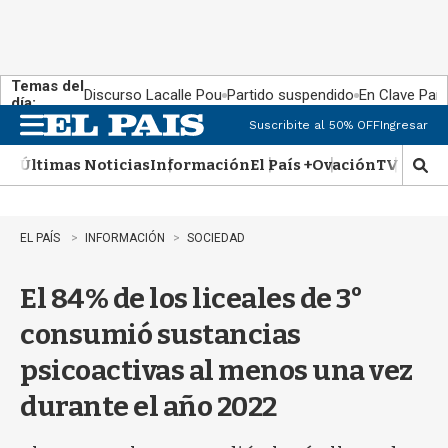
Temas del
Discurso Lacalle Pou
Partido suspendido
En Clave País
día:
Suscribite al 50% OFF
Ingresar
M
e
Últimas Noticias
Información
El País +
Ovación
TV Show
n
M
u
o
s
t
EL PAÍS
INFORMACIÓN
SOCIEDAD
r
a
El 84% de los liceales de 3°
r
b
consumió sustancias
�
s
psicoactivas al menos una vez
q
u
durante el año 2022
e
d