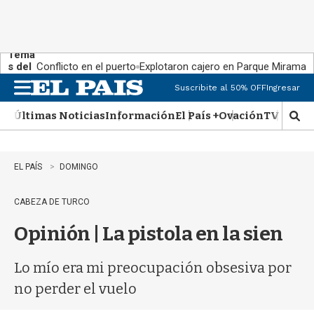
Tema
s del
Conflicto en el puerto
Explotaron cajero en Parque Miramar
día:
Suscribite al 50% OFF
Ingresar
M
e
Últimas Noticias
Información
El País +
Ovación
TV Show
n
M
u
o
s
t
EL PAÍS
DOMINGO
r
a
CABEZA DE TURCO
r
b
Opinión | La pistola en la sien
�
s
q
Lo mío era mi preocupación obsesiva por
u
no perder el vuelo
e
d