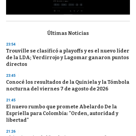
0
s
e
c
Últimas Noticias
o
n
23:54
d
Trouville se clasificó a playoffs y es el nuevo líder
s
o
de la LDA; Verdirrojo y Lagomar ganaron puntos
f
directos
3
3
s
23:45
e
Conocé los resultados de la Quiniela y la Tómbola
c
nocturna del viernes 7 de agosto de 2026
o
n
d
21:45
s
El nuevo rumbo que promete Abelardo De la
Espriella para Colombia: "Orden, autoridad y
libertad"
21:26