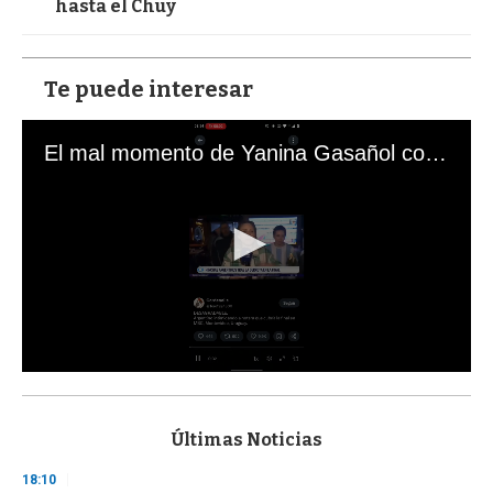
hasta el Chuy
Te puede interesar
El mal momento de Yanina Gasañol con un hincha argentino en "Subrayado"
0
s
e
c
Últimas Noticias
o
n
18:10
d