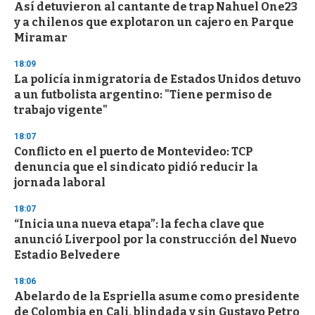
Así detuvieron al cantante de trap Nahuel One23
s
o
y a chilenos que explotaron un cajero en Parque
f
Miramar
3
3
s
18:09
e
La policía inmigratoria de Estados Unidos detuvo
c
a un futbolista argentino: "Tiene permiso de
o
n
trabajo vigente"
d
s
18:07
Conflicto en el puerto de Montevideo: TCP
denuncia que el sindicato pidió reducir la
jornada laboral
18:07
“Inicia una nueva etapa”: la fecha clave que
anunció Liverpool por la construcción del Nuevo
Estadio Belvedere
18:06
Abelardo de la Espriella asume como presidente
de Colombia en Cali, blindada y sin Gustavo Petro