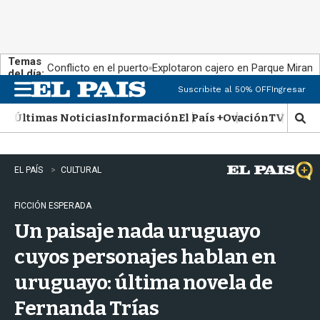
Temas
Conflicto en el puerto
Explotaron cajero en Parque Miram
del día:
Suscribite al 50% OFF
Ingresar
M
e
Últimas Noticias
Información
El País +
Ovación
TV Show
n
M
u
o
s
t
EL PAÍS
CULTURAL
r
a
FICCIÓN ESPERADA
r
b
Un paisaje nada uruguayo
�
s
cuyos personajes hablan en
q
uruguayo: última novela de
u
e
Fernanda Trías
d