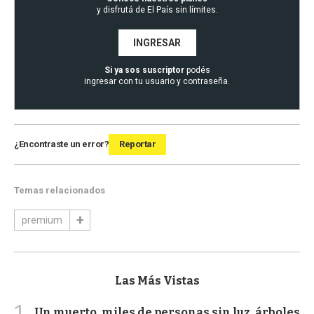
y disfrutá de El País sin límites.
INGRESAR
Si ya sos suscriptor
podés
ingresar con tu usuario y contraseña.
¿Encontraste un error?
Reportar
Temas relacionados
premium
Las Más Vistas
1
Un muerto, miles de personas sin luz, árboles