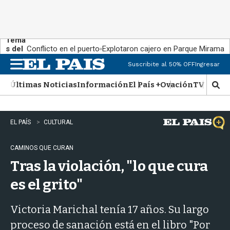
Tema
s del
Conflicto en el puerto
Explotaron cajero en Parque Miramar
día:
Suscribite al 50% OFF
Ingresar
M
e
Últimas Noticias
Información
El País +
Ovación
TV Show
n
M
u
o
s
t
EL PAÍS
CULTURAL
r
a
CAMINOS QUE CURAN
r
b
Tras la violación, "lo que cura
�
s
es el grito"
q
u
Victoria Marichal tenía 17 años. Su largo
e
d
proceso de sanación está en el libro "Por