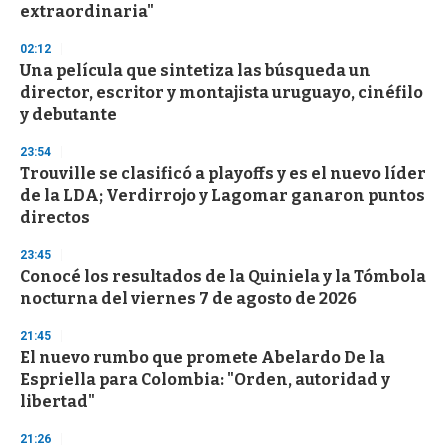
extraordinaria"
3
3
s
02:12
e
Una película que sintetiza las búsqueda un
c
director, escritor y montajista uruguayo, cinéfilo
o
n
y debutante
d
s
23:54
Trouville se clasificó a playoffs y es el nuevo líder
de la LDA; Verdirrojo y Lagomar ganaron puntos
directos
23:45
Conocé los resultados de la Quiniela y la Tómbola
nocturna del viernes 7 de agosto de 2026
21:45
El nuevo rumbo que promete Abelardo De la
Espriella para Colombia: "Orden, autoridad y
libertad"
21:26