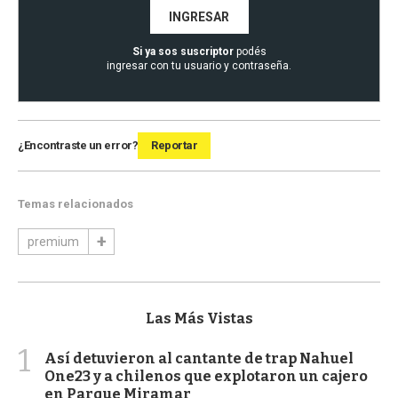
INGRESAR
Si ya sos suscriptor
podés
ingresar con tu usuario y contraseña.
¿Encontraste un error?
Reportar
Temas relacionados
premium
Las Más Vistas
1
Así detuvieron al cantante de trap Nahuel
One23 y a chilenos que explotaron un cajero
en Parque Miramar