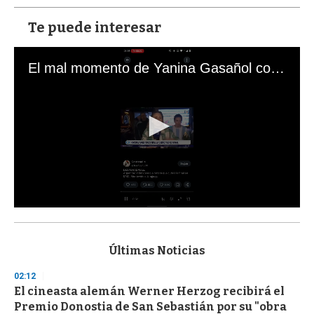
Te puede interesar
El mal momento de Yanina Gasañol con un hincha argentino en "Subrayado"
0
s
e
c
Últimas Noticias
o
n
02:12
d
El cineasta alemán Werner Herzog recibirá el
s
o
Premio Donostia de San Sebastián por su "obra
f