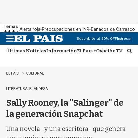
Temas
Alerta roja
Preocupaciones en INR
Bañados de Carrasco
del día:
Suscribite al 50% OFF
Ingresar
M
e
Últimas Noticias
Información
El País +
Ovación
TV Show
n
M
u
o
s
t
EL PAÍS
CULTURAL
r
a
LITERATURA IRLANDESA
r
b
Sally Rooney, la "Salinger" de
�
s
la generación Snapchat
q
u
e
Una novela -y una escritora- que genera
d