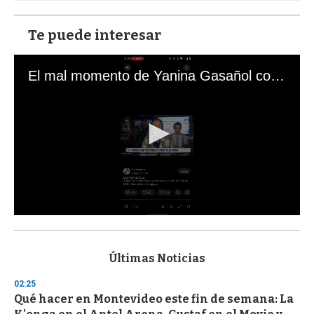
Te puede interesar
El mal momento de Yanina Gasañol con un hincha argentino en "Subrayado"
0
s
e
c
Últimas Noticias
o
n
02:25
d
Qué hacer en Montevideo este fin de semana: La
s
o