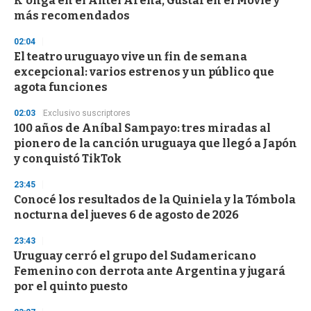
K'onga en el Antel Arena, Gustaf en el Movie y
f
más recomendados
3
3
s
02:04
e
El teatro uruguayo vive un fin de semana
c
excepcional: varios estrenos y un público que
o
n
agota funciones
d
s
02:03
Exclusivo suscriptores
100 años de Aníbal Sampayo: tres miradas al
pionero de la canción uruguaya que llegó a Japón
y conquistó TikTok
23:45
Conocé los resultados de la Quiniela y la Tómbola
nocturna del jueves 6 de agosto de 2026
23:43
Uruguay cerró el grupo del Sudamericano
Femenino con derrota ante Argentina y jugará
por el quinto puesto