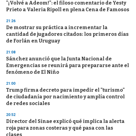
"¡Volvé a Adeom!": el filoso comentario de Yesty
s
o
Prieto a Valeria Ripoll en plena Cena de Famosos
f
3
21:26
3
s
De mostrar su práctica a incrementar la
e
cantidad de jugadores citados: los primeros días
c
de Forlán en Uruguay
o
n
d
21:08
s
Sánchez anunció que la Junta Nacional de
Emergencias se reunirá para prepararse ante el
fenómeno de El Niño
21:00
Trump firma decreto para impedir el "turismo"
de ciudadanía por nacimiento y amplía control
de redes sociales
20:52
Director del Sinae explicó qué implica la alerta
roja para zonas costeras y qué pasa con las
clases