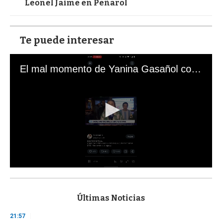
Leonel Jaime en Peñarol
Te puede interesar
El mal momento de Yanina Gasañol con un hincha argentino en "Subrayado"
0
s
e
c
Últimas Noticias
o
n
21:57
d