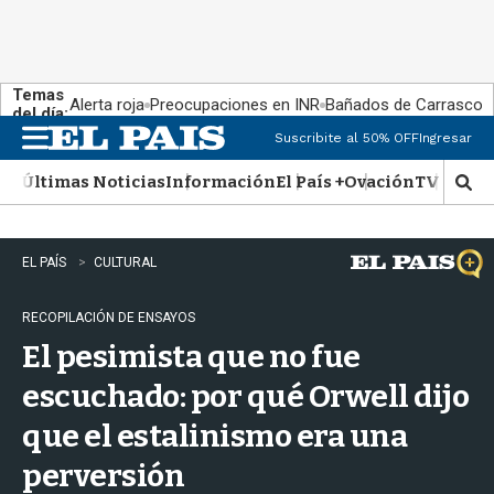
Temas
Alerta roja
Preocupaciones en INR
Bañados de Carrasco
del día:
Suscribite al 50% OFF
Ingresar
M
e
Últimas Noticias
Información
El País +
Ovación
TV Show
n
M
u
o
s
t
EL PAÍS
CULTURAL
r
a
RECOPILACIÓN DE ENSAYOS
r
b
El pesimista que no fue
�
s
escuchado: por qué Orwell dijo
q
que el estalinismo era una
u
e
perversión
d