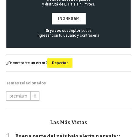
y disfrutá de El País sin límites.
INGRESAR
Si ya sos suscriptor
podés
ingresar con tu usuario y contraseña.
¿Encontraste un error?
Reportar
Temas relacionados
premium
Las Más Vistas
1
Buena parte del país bajo alerta naranja y