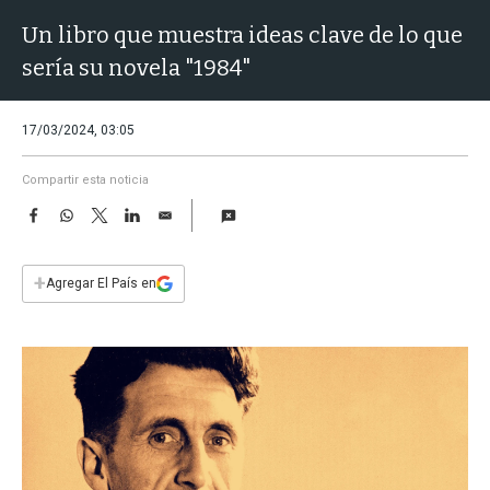
a
Un libro que muestra ideas clave de lo que
sería su novela "1984"
17/03/2024, 03:05
Compartir esta noticia
F
W
T
L
E
a
h
w
i
m
c
a
i
n
a
e
t
t
k
i
+
Agregar El País en
b
s
t
e
l
o
A
e
d
o
p
r
I
k
p
n