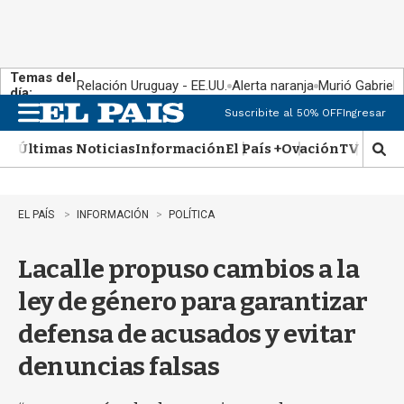
Temas del
Relación Uruguay - EE.UU.
Alerta naranja
Murió Gabriel 
día:
Suscribite al 50% OFF
Ingresar
M
e
Últimas Noticias
Información
El País +
Ovación
TV Show
n
M
u
o
s
t
EL PAÍS
INFORMACIÓN
POLÍTICA
r
a
Lacalle propuso cambios a la
r
b
ley de género para garantizar
�
s
defensa de acusados y evitar
q
u
denuncias falsas
e
d