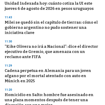
e
Unidad Indexada hoy: cuánto cotiza la UI este
c
jueves 6 de agosto de 2026 en pesos uruguayos
o
n
d
11:43
s
Milei se quedó sin el capítulo de tierras: cómo el
gobierno argentino no pudo sostener una
iniciativa clave
11:30
"Kike Olivera no irá a Nacional": dice el director
ejecutivo de Gremio, que amenaza con un
reclamo ante FIFA
11:29
Cadena perpetua en Alemania para un joven
afgano por el mortal atentado con auto en
Múnich en 2025
11:20
Homicidio en Salto: hombre fue asesinado en
una plaza momentos después de tener una