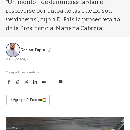
a
“Un montón de denuncias tardan en
resolverse por culpa de las que no son
verdaderas”, dijo a El País la prosecretaria
de la Presidencia, Mariana Cabrera.
Carlos Tapia
23/05/2024, 21:09
Compartir esta noticia
F
W
T
L
E
a
h
w
i
m
c
a
i
n
a
e
t
t
k
i
+
Agregar El País en
b
s
t
e
l
o
A
e
d
o
p
r
I
k
p
n