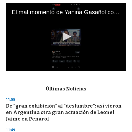
El mal momento de Yanina Gasañol con un hincha argentino en "Subrayado"
0
s
e
c
Últimas Noticias
o
n
11:55
d
De “gran exhibición” al “deslumbre”: así vieron
s
o
en Argentina otra gran actuación de Leonel
f
Jaime en Peñarol
3
3
s
11:49