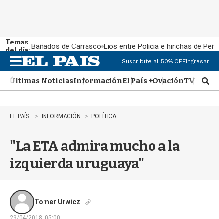
Temas
Bañados de Carrasco
Líos entre Policía e hinchas de Peña
del día:
Suscribite al 50% OFF
Ingresar
M
e
Últimas Noticias
Información
El País +
Ovación
TV Show
n
M
u
o
s
t
EL PAÍS
INFORMACIÓN
POLÍTICA
r
a
"La ETA admira mucho a la
r
b
izquierda uruguaya"
�
s
q
u
e
Tomer Urwicz
d
29/04/2018, 05:00