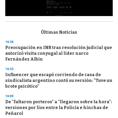
0
s
e
c
Últimas Noticias
o
n
16:34
d
Preocupación en INR tras resolución judicial que
s
o
autorizó visita conyugal al líder narco
f
Fernández Albín
3
3
s
16:33
e
Influencer que escapó corriendo de casa de
c
sindicalista argentino contó su versión: "Tuve un
o
n
brote psicótico"
d
s
16:09
De "faltaron porteros" a "llegaron sobre la hora":
versiones por líos entre la Policía e hinchas de
Peñarol