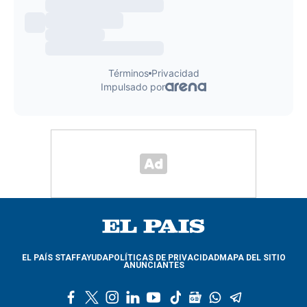
EL PAÍS STAFF
AYUDA
POLÍTICAS DE PRIVACIDAD
MAPA DEL SITIO
ANUNCIANTES
f
t
i
l
y
t
g
w
t