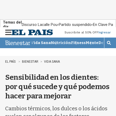
Temas del
Discurso Lacalle Pou
Partido suspendido
En Clave País
día:
Suscribite al 50% OFF
Ingresar
M
e
Vida Sana
Nutrición
Fitness
Mente
Descans
n
M
u
o
s
t
EL PAÍS
BIENESTAR
VIDA SANA
r
a
Sensibilidad en los dientes:
r
b
por qué sucede y qué podemos
�
s
hacer para mejorar
q
u
e
Cambios térmicos, los dulces o los ácidos
d