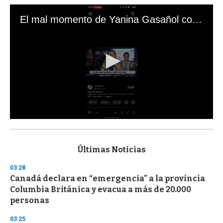
El mal momento de Yanina Gasañol con un hincha argentino en "Subrayado"
0
s
e
c
Últimas Noticias
o
n
03:28
d
Canadá declara en “emergencia” a la provincia
s
o
Columbia Británica y evacua a más de 20.000
f
personas
3
3
s
03:25