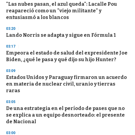
e
"Las nubes pasan, el azul queda": Lacalle Pou
c
reapareció como un "viejo militante" y
o
n
entusiasmó a los blancos
d
s
03:20
Lando Norris se adapta y sigue en Fórmula 1
03:17
Empeora el estado de salud del expresidente Joe
Biden, ¿qué le pasa y qué dijo su hijo Hunter?
03:09
Estados Unidos y Paraguay firmaron un acuerdo
en materia de nuclear civil, uranio y tierras
raras
03:05
De una estrategia en el período de pases que no
se explica a un equipo desnorteado: el presente
de Nacional
03:00