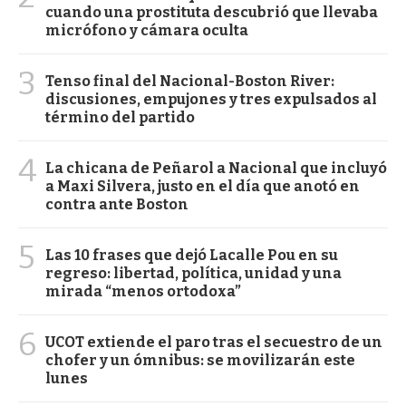
cuando una prostituta descubrió que llevaba
micrófono y cámara oculta
3
Tenso final del Nacional-Boston River:
discusiones, empujones y tres expulsados al
término del partido
4
La chicana de Peñarol a Nacional que incluyó
a Maxi Silvera, justo en el día que anotó en
contra ante Boston
5
Las 10 frases que dejó Lacalle Pou en su
regreso: libertad, política, unidad y una
mirada “menos ortodoxa”
6
UCOT extiende el paro tras el secuestro de un
chofer y un ómnibus: se movilizarán este
lunes